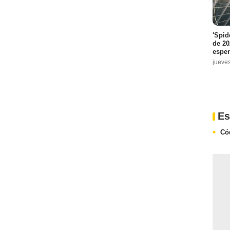
'Spid
de 20
espe
jueve
Es
Có