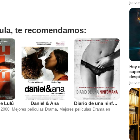
jueve
ícula, te recomendamos:
Hoy e
super
despi
jueve
e Lulú
Daniel & Ana
Diario de una ninfómana
 2000
,
Mejores películas Drama
,
Mejores películas Drama en