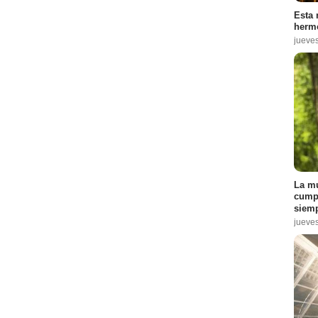
Esta 
hermo
jueve
La mu
cumpl
siemp
jueve