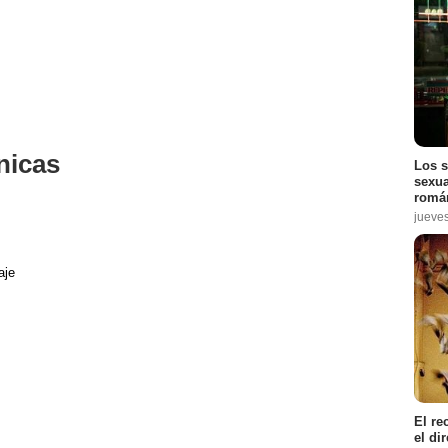
nicas
Los s
sexua
román
jueve
aje
El re
el di