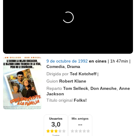
9 de octubre de 1992
en cines
|
1h 47min
|
Comedia
,
Drama
Dirigida por
Ted Kotcheff
|
Guion
Robert Klane
Reparto
Tom Selleck
,
Don Ameche
,
Anne
Jackson
Título original
Folks!
Usuarios
Mis amigos
3,0
--
3 notas