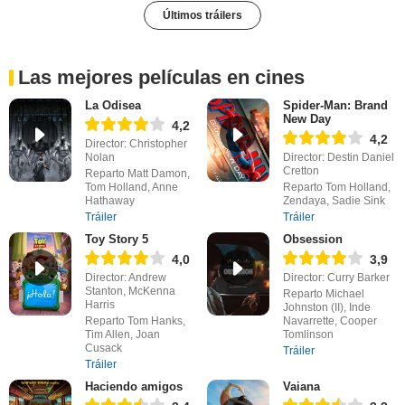
Últimos tráilers
Las mejores películas en cines
La Odisea
Spider-Man: Brand
New Day
4,2
4,2
Director: Christopher
Nolan
Director: Destin Daniel
Cretton
Reparto Matt Damon,
Tom Holland, Anne
Reparto Tom Holland,
Hathaway
Zendaya, Sadie Sink
Tráiler
Tráiler
Toy Story 5
Obsession
4,0
3,9
Director: Andrew
Director: Curry Barker
Stanton, McKenna
Reparto Michael
Harris
Johnston (II), Inde
Reparto Tom Hanks,
Navarrette, Cooper
Tim Allen, Joan
Tomlinson
Cusack
Tráiler
Tráiler
Haciendo amigos
Vaiana