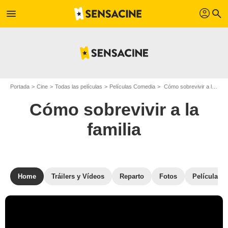
profil
menu
search
Portada
Cine
Todas las películas
Películas Comedia
Cómo sobrevivir a la familia
Cómo sobrevivir a la
familia
Home
Tráilers y Vídeos
Reparto
Fotos
Películas s