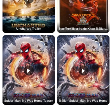
Uncharted Trailer
Star Trek II: la ira de Khan Tráiler VO
Spider-Man: No Way Home Teaser
Tráiler 'Spider-Man: No Way Home'