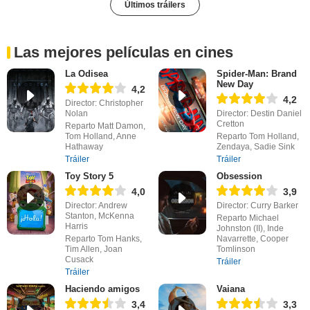
Últimos tráilers
Las mejores películas en cines
La Odisea
Spider-Man: Brand
New Day
4,2
4,2
Director: Christopher
Nolan
Director: Destin Daniel
Cretton
Reparto Matt Damon,
Tom Holland, Anne
Reparto Tom Holland,
Hathaway
Zendaya, Sadie Sink
Tráiler
Tráiler
Toy Story 5
Obsession
4,0
3,9
Director: Andrew
Director: Curry Barker
Stanton, McKenna
Reparto Michael
Harris
Johnston (II), Inde
Reparto Tom Hanks,
Navarrette, Cooper
Tim Allen, Joan
Tomlinson
Cusack
Tráiler
Tráiler
Haciendo amigos
Vaiana
3,4
3,3