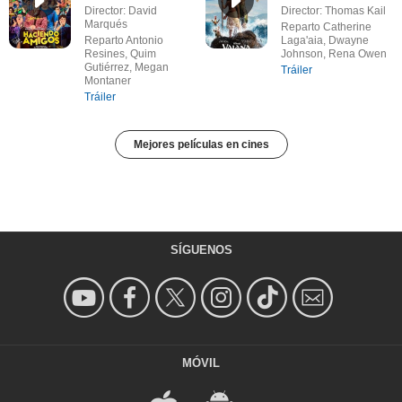
Director: David
Director: Thomas Kail
Marqués
Reparto Catherine
Reparto Antonio
Laga'aia, Dwayne
Resines, Quim
Johnson, Rena Owen
Gutiérrez, Megan
Tráiler
Montaner
Tráiler
Mejores películas en cines
SÍGUENOS
MÓVIL