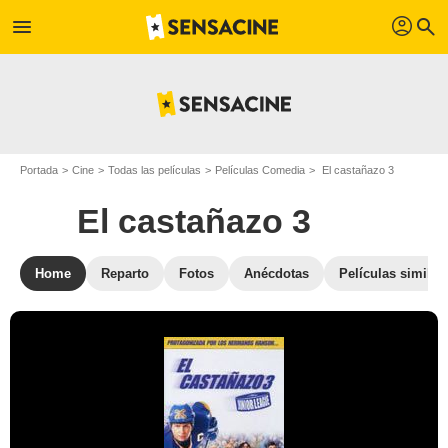
profil
menu
search
Portada
Cine
Todas las películas
Películas Comedia
El castañazo 3
El castañazo 3
Home
Reparto
Fotos
Anécdotas
Películas similar