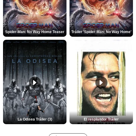
Spider-Man: No Way Home Teaser
Tráiler 'Spider-Man: No Way Home'
La Odisea Tráiler (3)
El resplandor Tráiler