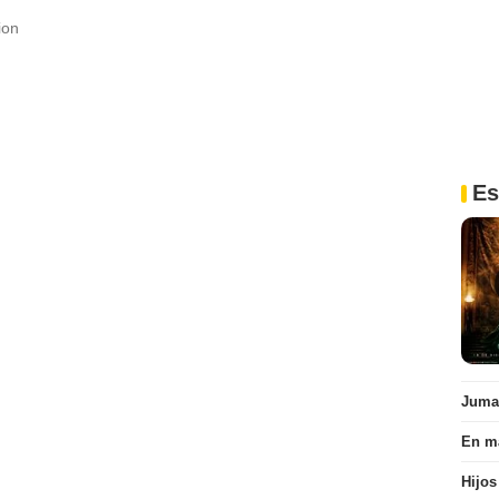
ion
Es
Juman
En ma
Hijos