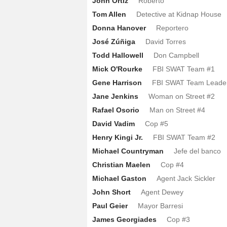
John Ortiz
Roberto
Tom Allen
Detective at Kidnap House
Donna Hanover
Reportero
José Zúñiga
David Torres
Todd Hallowell
Don Campbell
Mick O'Rourke
FBI SWAT Team #1
Gene Harrison
FBI SWAT Team Leade
Jane Jenkins
Woman on Street #2
Rafael Osorio
Man on Street #4
David Vadim
Cop #5
Henry Kingi Jr.
FBI SWAT Team #2
Michael Countryman
Jefe del banco
Christian Maelen
Cop #4
Michael Gaston
Agent Jack Sickler
John Short
Agent Dewey
Paul Geier
Mayor Barresi
James Georgiades
Cop #3