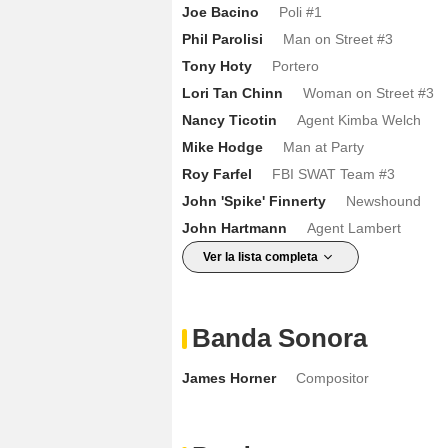
Joe Bacino
Poli #1
Phil Parolisi
Man on Street #3
Tony Hoty
Portero
Lori Tan Chinn
Woman on Street #3
Nancy Ticotin
Agent Kimba Welch
Mike Hodge
Man at Party
Roy Farfel
FBI SWAT Team #3
John 'Spike' Finnerty
Newshound
John Hartmann
Agent Lambert
Ver la lista completa
Banda Sonora
James Horner
Compositor