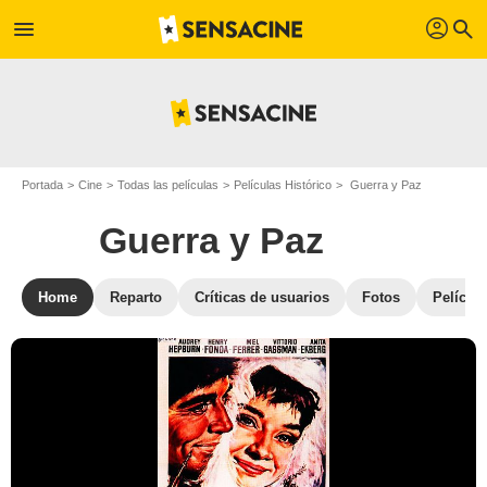
profil
menu
search
Portada
Cine
Todas las películas
Películas Histórico
Guerra y Paz
Guerra y Paz
Home
Reparto
Críticas de usuarios
Fotos
Película