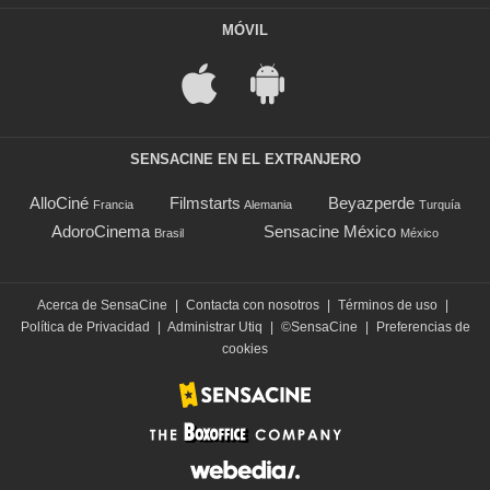
MÓVIL
SENSACINE EN EL EXTRANJERO
AlloCiné
Filmstarts
Beyazperde
Francia
Alemania
Turquía
AdoroCinema
Sensacine México
Brasil
México
Acerca de SensaCine
|
Contacta con nosotros
|
Términos de uso
|
Política de Privacidad
|
Administrar Utiq
|
©SensaCine
|
Preferencias de
cookies