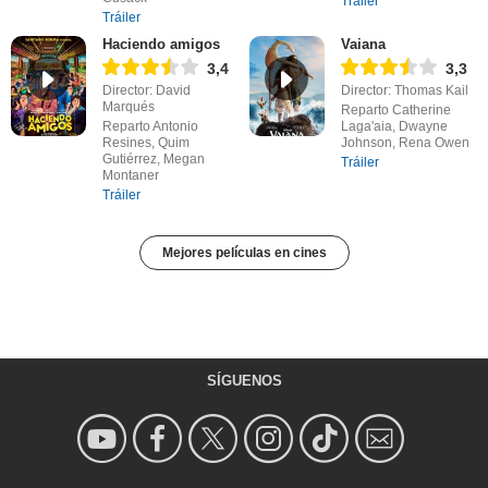
Tráiler
Tráiler
Haciendo amigos
Vaiana
3,4
3,3
Director: David
Director: Thomas Kail
Marqués
Reparto Catherine
Reparto Antonio
Laga'aia, Dwayne
Resines, Quim
Johnson, Rena Owen
Gutiérrez, Megan
Tráiler
Montaner
Tráiler
Mejores películas en cines
SÍGUENOS