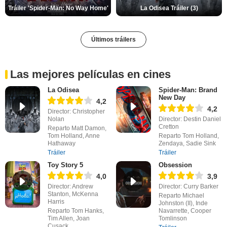
Tráiler 'Spider-Man: No Way Home'
La Odisea Tráiler (3)
Últimos tráilers
Las mejores películas en cines
La Odisea
Spider-Man: Brand
New Day
4,2
4,2
Director: Christopher
Nolan
Director: Destin Daniel
Cretton
Reparto Matt Damon,
Tom Holland, Anne
Reparto Tom Holland,
Hathaway
Zendaya, Sadie Sink
Tráiler
Tráiler
Toy Story 5
Obsession
4,0
3,9
Director: Andrew
Director: Curry Barker
Stanton, McKenna
Reparto Michael
Harris
Johnston (II), Inde
Reparto Tom Hanks,
Navarrette, Cooper
Tim Allen, Joan
Tomlinson
Cusack