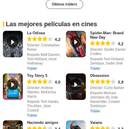
Últimos tráilers
Las mejores películas en cines
La Odisea
Spider-Man: Brand
New Day
4,2
4,2
Director: Christopher
Nolan
Director: Destin Daniel
Cretton
Reparto Matt Damon,
Tom Holland, Anne
Reparto Tom Holland,
Hathaway
Zendaya, Sadie Sink
Tráiler
Tráiler
Toy Story 5
Obsession
4,0
3,9
Director: Andrew
Director: Curry Barker
Stanton, McKenna
Reparto Michael
Harris
Johnston (II), Inde
Reparto Tom Hanks,
Navarrette, Cooper
Tim Allen, Joan
Tomlinson
Cusack
Tráiler
Tráiler
Haciendo amigos
Vaiana
3,4
3,3