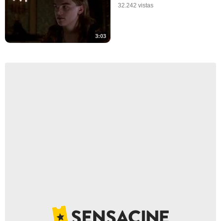
32.242 vistas
3:03