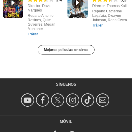
Director: David
Director: Thomas Kail
Marqués
Reparto Catherine
Reparto Antonio
Laga'aia, Dwayne
Resines, Quim
Johnson, Rena Owen
Gutiérrez, Megan
Tráiler
Montaner
Tráiler
Mejores películas en cines
SÍGUENOS
MÓVIL