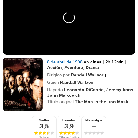
8 de abril de 1998
en cines
|
2h 12min
|
Acción
,
Aventura
,
Drama
Dirigida por
Randall Wallace
|
Guion
Randall Wallace
Reparto
Leonardo DiCaprio
,
Jeremy Irons
,
John Malkovich
Título original
The Man in the Iron Mask
Medios
Usuarios
Mis amigos
3,5
3,9
--
3 críticas
1151 notas, 2 críticas