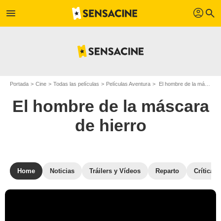
profil
menu
search
Portada
Cine
Todas las películas
Películas Aventura
El hombre de la máscara de hierro
El hombre de la máscara
de hierro
Home
Noticias
Tráilers y Vídeos
Reparto
Críticas