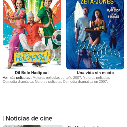
Dil Bole Hadippa!
Una vida sin miedo
Ver más películas :
Mejores películas del año 2007
,
Mejores películas
Comedia dramática
,
Mejores películas Comedia dramática en 2007
.
Noticias de cine