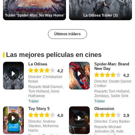
Tráiler 'Spider-Man: No Way Home'
La Odisea Tráiler (3)
Últimos tráilers
Las mejores películas en cines
La Odisea
Spider-Man: Brand
New Day
4,2
4,2
Director: Christopher
Nolan
Director: Destin Daniel
Cretton
Reparto Matt Damon,
Tom Holland, Anne
Reparto Tom Holland,
Hathaway
Zendaya, Sadie Sink
Tráiler
Tráiler
Toy Story 5
Obsession
4,0
3,9
Director: Andrew
Director: Curry Barker
Stanton, McKenna
Reparto Michael
Harris
Johnston (II), Inde