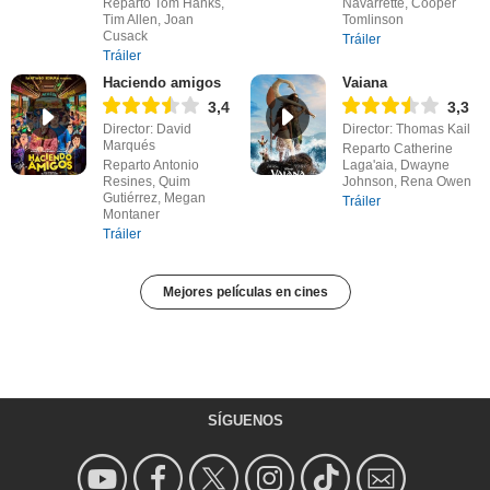
Reparto Tom Hanks,
Navarrette, Cooper
Tim Allen, Joan
Tomlinson
Cusack
Tráiler
Tráiler
Haciendo amigos
Vaiana
3,4
3,3
Director: David
Director: Thomas Kail
Marqués
Reparto Catherine
Reparto Antonio
Laga'aia, Dwayne
Resines, Quim
Johnson, Rena Owen
Gutiérrez, Megan
Tráiler
Montaner
Tráiler
Mejores películas en cines
SÍGUENOS