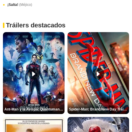
¡Salta!
(Méjico)
Tráilers destacados
Ant-Man y la Avispa: Quantumanía Tráiler (2)
Spider-Man: Brand New Day Tráiler (3)