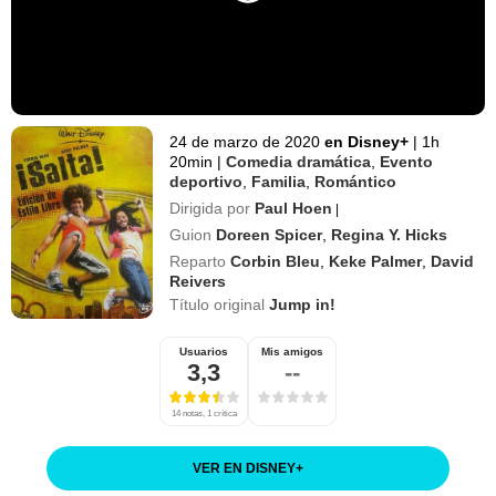
24 de marzo de 2020
en Disney+
|
1h
20min
|
Comedia dramática
,
Evento
deportivo
,
Familia
,
Romántico
Dirigida por
Paul Hoen
|
Guion
Doreen Spicer
,
Regina Y. Hicks
Reparto
Corbin Bleu
,
Keke Palmer
,
David
Reivers
Título original
Jump in!
Usuarios
Mis amigos
3,3
--
14 notas, 1 crítica
VER EN DISNEY
+