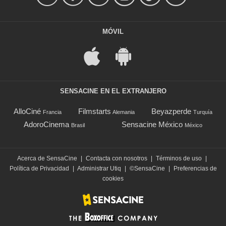
MÓVIL
SENSACINE EN EL EXTRANJERO
AlloCiné
Filmstarts
Beyazperde
Francia
Alemania
Turquía
AdoroCinema
Sensacine México
Brasil
México
Acerca de SensaCine
|
Contacta con nosotros
|
Términos de uso
|
Política de Privacidad
|
Administrar Utiq
|
©SensaCine
|
Preferencias de
cookies