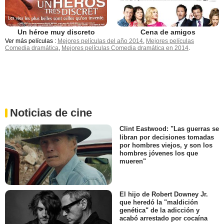
Un héroe muy discreto
Cena de amigos
Ver más películas :
Mejores películas del año 2014
,
Mejores películas
Comedia dramática
,
Mejores películas Comedia dramática en 2014
.
Noticias de cine
Clint Eastwood: "Las guerras se
libran por decisiones tomadas
por hombres viejos, y son los
hombres jóvenes los que
mueren"
El hijo de Robert Downey Jr.
que heredó la "maldición
genética" de la adicción y
acabó arrestado por cocaína