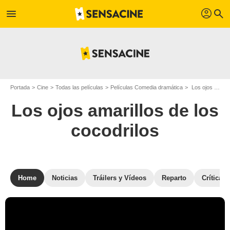
profil
menu
search
Portada
Cine
Todas las películas
Películas Comedia dramática
Los ojos amarillos de los cocodrilos
Los ojos amarillos de los
cocodrilos
Home
Noticias
Tráilers y Vídeos
Reparto
Críticas