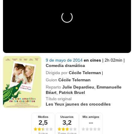
9 de mayo de 2014
en cines
|
2h 02min
|
Comedia dramática
Dirigida por
Cécile Telerman
|
Guion
Cécile Telerman
Reparto
Julie Depardieu
,
Emmanuelle
Béart
,
Patrick Bruel
Título original
Les Yeux jaunes des crocodiles
Medios
Usuarios
Mis amigos
2,5
3,2
--
8 críticas
15 notas, 4 críticas