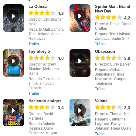
La Odisea
Spider-Man: Brand
New Day
4,2
4,2
Director: Christopher
Nolan
Director: Destin Daniel
Cretton
Reparto Matt Damon,
Tom Holland, Anne
Reparto Tom Holland,
Hathaway
Zendaya, Sadie Sink
Tráiler
Tráiler
Toy Story 5
Obsession
4,0
3,9
Director: Andrew
Director: Curry Barker
Stanton, McKenna
Reparto Michael
Harris
Johnston (II), Inde
Reparto Tom Hanks,
Navarrette, Cooper
Tim Allen, Joan
Tomlinson
Cusack
Tráiler
Tráiler
Haciendo amigos
Vaiana
3,4
3,3
Director: David
Director: Thomas Kail
Marqués
Reparto Catherine
Reparto Antonio
Laga'aia, Dwayne
Resines, Quim
Johnson, Rena Owen
Gutiérrez, Megan
Tráiler