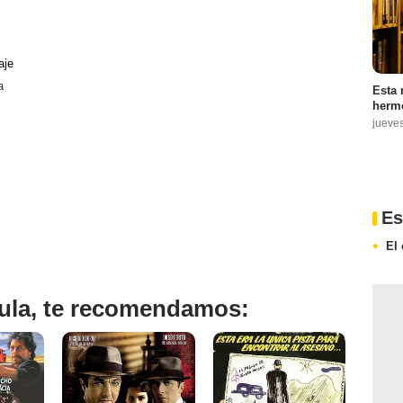
aje
a
Esta 
hermo
jueve
Es
El
ícula, te recomendamos: