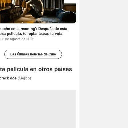
noche en 'streaming': Después de esta
sa película, te replantearás tu vida
s, 6 de agosto de 2026
Las últimas noticias de Cine
ta película en otros paises
 crack dos
(Méjico)