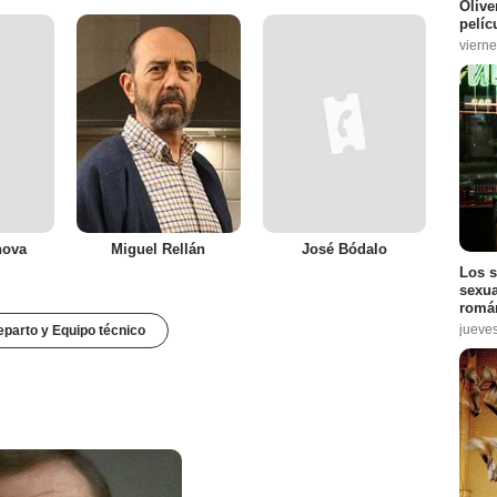
Olive
pelíc
vierne
nova
Miguel Rellán
José Bódalo
Los s
sexua
román
jueve
parto y Equipo técnico