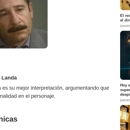
El re
el di
jueve
o Landa
Hoy e
a es su mejor interpretación, argumentando que
super
despi
alidad en el personaje.
jueve
nicas