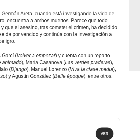
 Germán Areta, cuando está investigando la vida de
ro, encuentra a ambos muertos. Parece que todo
 y que el asesino, tras cometer el crimen, ha decidido
e da por vencido y continúa con la investigación a
eligro.
 Garcí (
Volver a empezar
) y cuenta con un reparto
e animado
), María Casanova (
Las verdes praderas
),
alo (
Django
), Manuel Lorenzo (
Viva la clase media
),
eso
) y Agustín González (
Belle époque
), entre otros.
VER