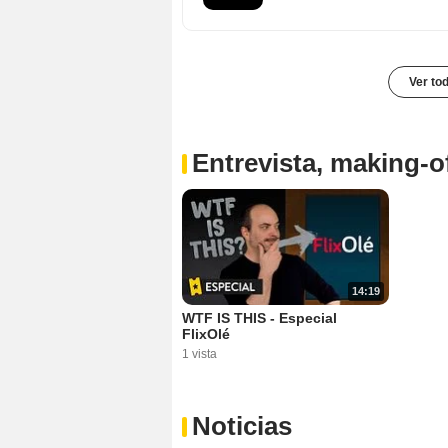
Ver to
Entrevista, making-of
14:19
WTF IS THIS - Especial
FlixOlé
1 vista
Noticias