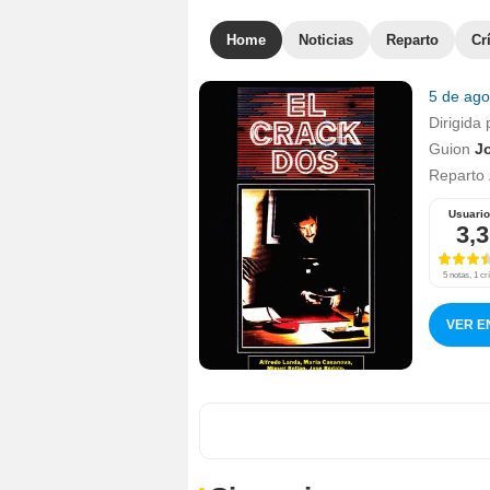
Home
Noticias
Reparto
Cr
5 de ag
Dirigida 
Guion
J
Reparto
Usuari
3,3
5 notas, 1 crí
VER E