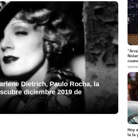
"Arra
Nolan
cuand
vierne
rlene Dietrich, Paulo Rocha, la
Descubre diciembre 2019 de
Hoy 
la la