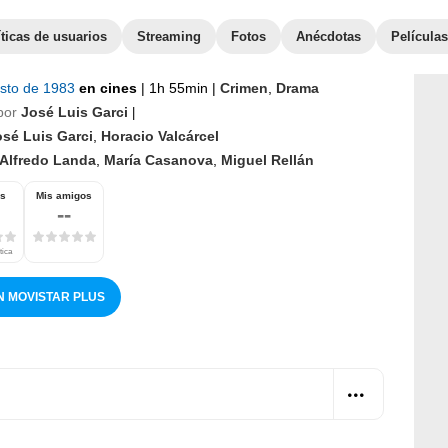
íticas de usuarios
Streaming
Fotos
Anécdotas
Películas
osto de 1983
en cines
|
1h 55min
|
Crimen
,
Drama
por
José Luis Garci
|
osé Luis Garci
,
Horacio Valcárcel
Alfredo Landa
,
María Casanova
,
Miguel Rellán
os
Mis amigos
--
tica
N MOVISTAR PLUS