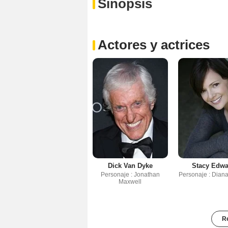
Sinopsis
Actores y actrices
Dick Van Dyke
Stacy Edw
Personaje : Jonathan
Personaje : Dian
Maxwell
Re