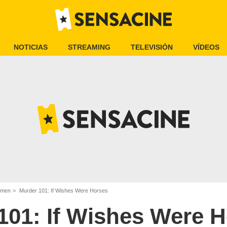
NOTICIAS
STREAMING
TELEVISIÓN
VÍDEOS
rimen
Murder 101: If Wishes Were Horses
101: If Wishes Were 