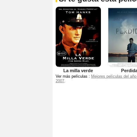
La milla verde
Perdid
Ver más películas :
Mejores películas del año
2007
.