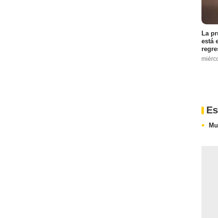
La pr
está 
regre
miérc
Es
Mu