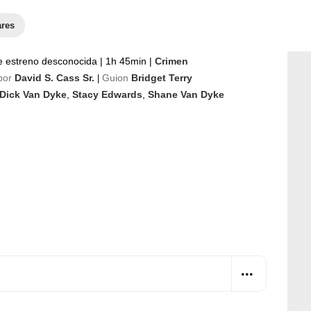
ares
e estreno desconocida
|
1h 45min
|
Crimen
por
David S. Cass Sr.
Guion
Bridget Terry
|
Dick Van Dyke
,
Stacy Edwards
,
Shane Van Dyke