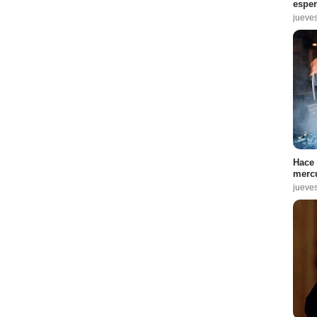
espe
jueve
Hace 
mercu
jueve