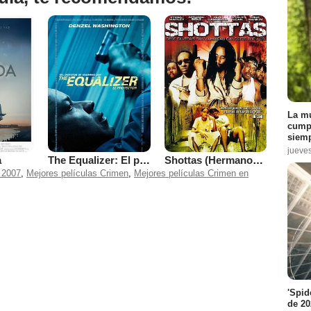
La mu
cumpl
siemp
jueve
a
The Equalizer: El protector
Shottas (Hermanos en el crimen)
 2007
,
Mejores películas Crimen
,
Mejores películas Crimen en
'Spid
de 20