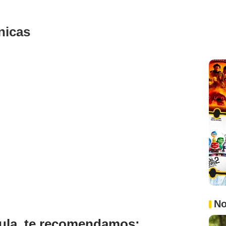
nicas
No
ícula, te recomendamos: