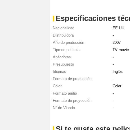
Especificaciones téc
Nacionalidad
EE.UU.
Distribuidora
-
Año de producción
2007
Tipo de película
TV movie
Anécdotas
-
Presupuesto
-
Idiomas
Inglés
Formato de producción
-
Color
Color
Formato audio
-
Formato de proyección
-
N° de Visado
-
Si te gusta esta pel