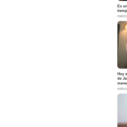
Es un
tiemp
miérc
Hoy e
de Ja
merec
miérc