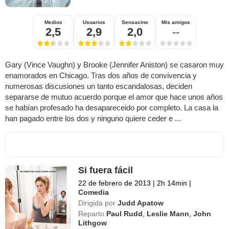
Medios
Usuarios
Sensacine
Mis amigos
2,5
2,9
2,0
--
Gary (Vince Vaughn) y Brooke (Jennifer Aniston) se casaron muy
enamorados en Chicago. Tras dos años de convivencia y
numerosas discusiones un tanto escandalosas, deciden
separarse de mutuo acuerdo porque el amor que hace unos años
se habían profesado ha desapareceido por completo. La casa la
han pagado entre los dos y ninguno quiere ceder e ...
Si fuera fácil
22 de febrero de 2013
|
2h 14min
|
Comedia
Dirigida por
Judd Apatow
Reparto
Paul Rudd
,
Leslie Mann
,
John
Lithgow