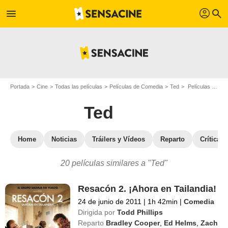
profil
menu
search
Portada
Cine
Todas las películas
Películas de Comedia
Ted
Películas similares a "Ted"
Ted
Home
Noticias
Tráilers y Vídeos
Reparto
Críticas
20 películas similares a "Ted"
Resacón 2. ¡Ahora en Tailandia!
24 de junio de 2011
|
1h 42min
|
Comedia
Dirigida por
Todd Phillips
Reparto
Bradley Cooper
,
Ed Helms
,
Zach