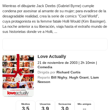
Mientras el dibujante Jack Deebs (Gabriel Byrne) cumple
condena por asesinar al amante de su mujer; para evadirse de la
desagradable realidad, crea la serie de comics "Cool World",
cuya protagonista es la femme fatale Holli Would (Kim Basinger).
La noche anterior a su liberación, viaja hasta el extraño mundo de
sus historietas donde ve a Holli, ...
Love Actually
21 de noviembre de 2003
|
2h 10min
|
Comedia
Dirigida por
Richard Curtis
Reparto
Bill Nighy
,
Hugh Grant
,
Liam
Neeson
Medios
Usuarios
Sensacine
Mis amigos
3,5
3,9
3,0
--