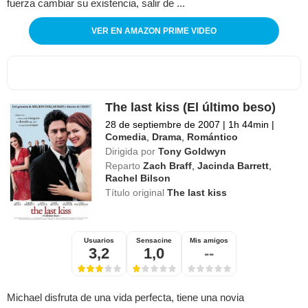
fuerza cambiar su existencia, salir de ...
VER EN AMAZON PRIME VIDEO
The last kiss (El último beso)
28 de septiembre de 2007
|
1h 44min
|
Comedia
,
Drama
,
Romántico
Dirigida por
Tony Goldwyn
Reparto
Zach Braff
,
Jacinda Barrett
,
Rachel Bilson
Título original
The last kiss
Usuarios
Sensacine
Mis amigos
3,2
1,0
--
Michael disfruta de una vida perfecta, tiene una novia