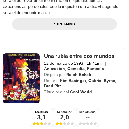
será el de llevar un diario íntimo en el que escribir las
experiencias personales que la inquieten día a día.El segundo
será el de encontrar a un ...
STREAMING
Una rubia entre dos mundos
12 de marzo de 1993
|
1h 41min
|
Animación
,
Comedia
,
Fantasía
Dirigida por
Ralph Bakshi
Reparto
Kim Basinger
,
Gabriel Byrne
,
Brad Pitt
Título original
Cool World
Usuarios
Sensacine
Mis amigos
3,1
2,0
--