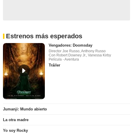
Estrenos más esperados
Vengadores: Doomsday
Director Joe Russo, Anthony Russo
Con Robert Downey Jr., Vanessa Kirby
Película - Aventura
Tráiler
Jumanji: Mundo abierto
La otra madre
Yo soy Rocky