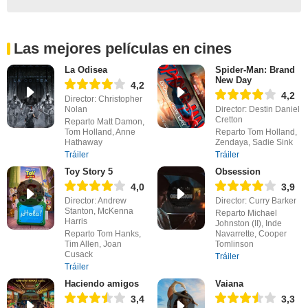
Las mejores películas en cines
La Odisea
Spider-Man: Brand
New Day
4,2
4,2
Director: Christopher
Nolan
Director: Destin Daniel
Cretton
Reparto Matt Damon,
Tom Holland, Anne
Reparto Tom Holland,
Hathaway
Zendaya, Sadie Sink
Tráiler
Tráiler
Toy Story 5
Obsession
4,0
3,9
Director: Andrew
Director: Curry Barker
Stanton, McKenna
Reparto Michael
Harris
Johnston (II), Inde
Reparto Tom Hanks,
Navarrette, Cooper
Tim Allen, Joan
Tomlinson
Cusack
Tráiler
Tráiler
Haciendo amigos
Vaiana
3,4
3,3