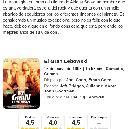
La trama gira en torno a la figura de Aldous Snow, un hombre que
es una verdadera estrella del rock y que cuenta con un amplio
abanico de seguidores por los diferentes rincones del planeta. Es
considerado un músico excepcional pero no es feliz con lo que
hace, debido a que en el fondo considera que está perdiendo los
mejores años de su vida con ...
El Gran Lebowski
15 de mayo de 1998
|
1h 57min
|
Comedia
,
Crimen
Dirigida por
Joel Coen
,
Ethan Coen
Reparto
Jeff Bridges
,
Julianne Moore
,
John Goodman
Título original
The Big Lebowski
Medios
Usuarios
Sensacine
Mis amigos
4,5
4,0
4,5
--