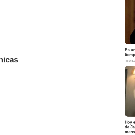
Es un
tiemp
nicas
miérc
Hoy e
de Ja
merec