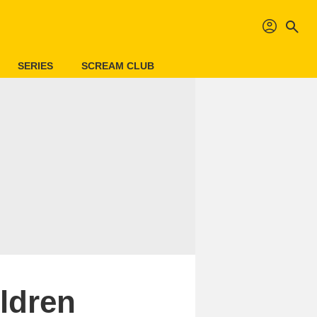
profil
search
SERIES
SCREAM CLUB
ildren