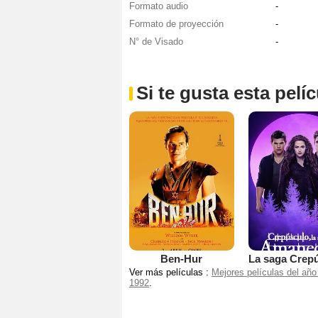
Formato audio
-
Formato de proyección
-
N° de Visado
-
Si te gusta esta pel
Ben-Hur
Ver más películas :
Mejores películas del año
1992
.