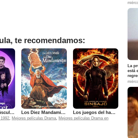
miérc
ícula, te recomendamos:
La pr
está 
regre
miérc
La saga Crepúsculo: Amanecer - Parte 2
Los Diez Mandamientos
Los juegos del hambre: Sinsajo - Parte 1
 1992
,
Mejores películas Drama
,
Mejores películas Drama en