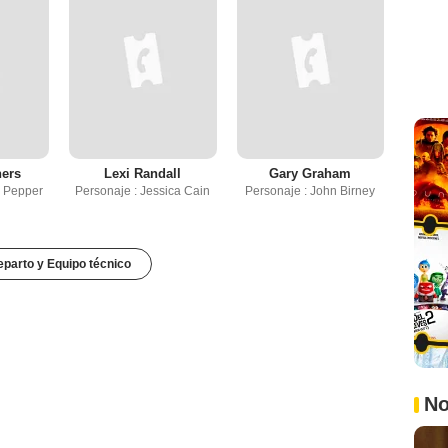
hers
Lexi Randall
Gary Graham
y Pepper
Personaje : Jessica Cain
Personaje : John Birney
parto y Equipo técnico
No