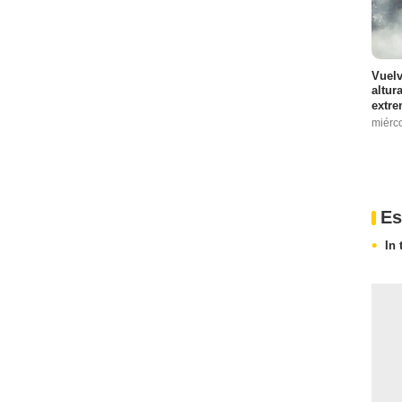
Vuelv
altur
extre
miérc
Es
In 