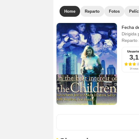
Home
Reparto
Fotos
Pelíc
Fecha d
Dirigida 
Reparto
Usuari
3,1
14 notas