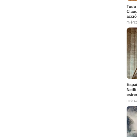
Todo 
Claud
acció
miérc
Españ
Netfl
estre
miérc