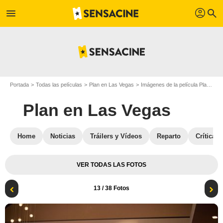
profil
menu
search
Portada
Todas las películas
Plan en Las Vegas
Imágenes de la película Plan en Las Vegas
Plan en Las Vegas
Home
Noticias
Tráilers y Vídeos
Reparto
Críticas
VER TODAS LAS FOTOS
13
/ 38 Fotos