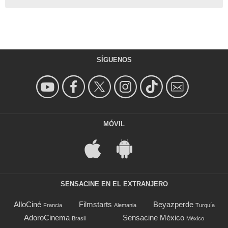
SÍGUENOS
MÓVIL
SENSACINE EN EL EXTRANJERO
AlloCiné
Filmstarts
Beyazperde
Francia
Alemania
Turquía
AdoroCinema
Sensacine México
Brasil
México