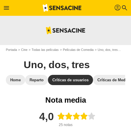
profil
menu
search
Portada
Cine
Todas las películas
Películas de Comedia
Uno, dos, tres
Opinio
Uno, dos, tres
Home
Reparto
Críticas de usuarios
Críticas de Medios
Nota media
4,0
25 notas