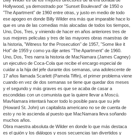
Hollywood, ya demostrado por "Sunset Boulevard" de 1950 o
"The Apartment" de 1960 entre otras, y justo en medio de todo
ese apogeo en donde Billy Wilder era más que imparable hace lo
que es una de las comedias más alocadas de todos los tiempos,
Uno, Dos, Tres, y viniendo de hacer en años anteriores tres de
sus mejores peliculas y tres de las mayores obras maestras de
la historia, "Witness for the Prosecution" de 1957, "Some like it
Hot" de 1959 y como ya dije antes "The Apartment" de 1960.
Uno, Dos, Tres narra la historia de MacNamara (James Cagney)
un ejecutivo de Coca-Cola que recibe el encargo especial de
cuidar a la hija del jefe durante dos semanas, una adolescente de
17 años llamada Scarlett (Pamela Tiffin), el primer problema viene
cuando en vez de dos semanas se tiene que quedar dos meses
y el segundo y más graves es que se acaba de casar a
escondidas con un comunista que la quiere llevar a Moscú.
MavNamara intentará hacer todo lo posible para que su jefe
(Howard St. John) un capitalista americano no se de cuenta de
esto y no le ascienda al puesto que MacNamara lleva soñando
muchos años.
Obra maestra absoluta de Wilder en donde lo que más destaca
es el guión y los diálogos y esos secuencias tan divertidos y