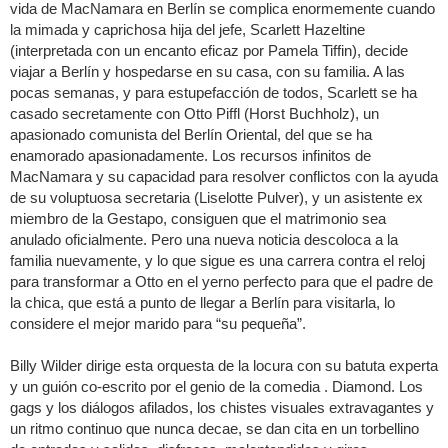
vida de MacNamara en Berlín se complica enormemente cuando
la mimada y caprichosa hija del jefe, Scarlett Hazeltine
(interpretada con un encanto eficaz por Pamela Tiffin), decide
viajar a Berlín y hospedarse en su casa, con su familia. A las
pocas semanas, y para estupefacción de todos, Scarlett se ha
casado secretamente con Otto Piffl (Horst Buchholz), un
apasionado comunista del Berlín Oriental, del que se ha
enamorado apasionadamente. Los recursos infinitos de
MacNamara y su capacidad para resolver conflictos con la ayuda
de su voluptuosa secretaria (Liselotte Pulver), y un asistente ex
miembro de la Gestapo, consiguen que el matrimonio sea
anulado oficialmente. Pero una nueva noticia descoloca a la
familia nuevamente, y lo que sigue es una carrera contra el reloj
para transformar a Otto en el yerno perfecto para que el padre de
la chica, que está a punto de llegar a Berlín para visitarla, lo
considere el mejor marido para “su pequeña”.
Billy Wilder dirige esta orquesta de la locura con su batuta experta
y un guión co-escrito por el genio de la comedia . Diamond. Los
gags y los diálogos afilados, los chistes visuales extravagantes y
un ritmo continuo que nunca decae, se dan cita en un torbellino