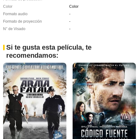
Color
Color
Formato audio
-
Formato de proyección
-
N° de Visado
-
Si te gusta esta película, te
recomendamos: