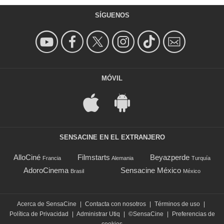
SÍGUENOS
MÓVIL
SENSACINE EN EL EXTRANJERO
AlloCiné
Filmstarts
Beyazperde
Francia
Alemania
Turquía
AdoroCinema
Sensacine México
Brasil
México
Acerca de SensaCine
|
Contacta con nosotros
|
Términos de uso
|
Política de Privacidad
|
Administrar Utiq
|
©SensaCine
|
Preferencias de