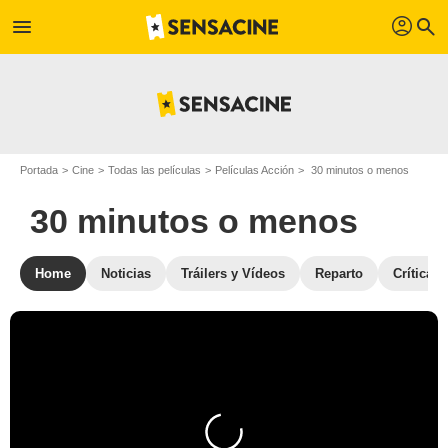
profil
menu
search
Portada
Cine
Todas las películas
Películas Acción
30 minutos o menos
30 minutos o menos
Home
Noticias
Tráilers y Vídeos
Reparto
Críticas