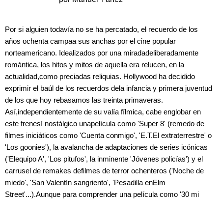
Por si alguien todavía no se ha percatado, el recuerdo de los
años ochenta campaa sus anchas por el cine popular
norteamericano. Idealizados por una miradadeliberadamente
romántica, los hitos y mitos de aquella era relucen, en la
actualidad,como preciadas reliquias. Hollywood ha decidido
exprimir el baúl de los recuerdos dela infancia y primera juventud
de los que hoy rebasamos las treinta primaveras.
Así,independientemente de su valía fílmica, cabe englobar en
este frenesí nostálgico unapelícula como 'Super 8' (remedo de
filmes iniciáticos como 'Cuenta conmigo', 'E.T.El extraterrestre' o
'Los goonies'), la avalancha de adaptaciones de series icónicas
('Elequipo A', 'Los pitufos', la inminente 'Jóvenes policías') y el
carrusel de remakes defilmes de terror ochenteros ('Noche de
miedo', 'San Valentín sangriento', 'Pesadilla enElm
Street'...).Aunque para comprender una película como '30 mi