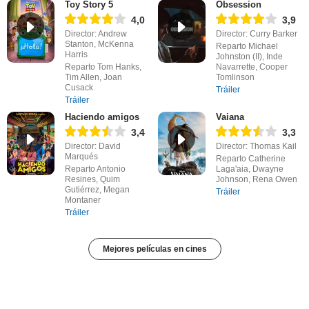
Toy Story 5
Obsession
4,0
3,9
Director: Andrew
Director: Curry Barker
Stanton, McKenna
Reparto Michael
Harris
Johnston (II), Inde
Reparto Tom Hanks,
Navarrette, Cooper
Tim Allen, Joan
Tomlinson
Cusack
Tráiler
Tráiler
Haciendo amigos
Vaiana
3,4
3,3
Director: David
Director: Thomas Kail
Marqués
Reparto Catherine
Reparto Antonio
Laga'aia, Dwayne
Resines, Quim
Johnson, Rena Owen
Gutiérrez, Megan
Tráiler
Montaner
Tráiler
Mejores películas en cines