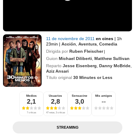
11 de noviembre de 2011
en cines
|
1h
23min
|
Acción
,
Aventura
,
Comedia
Dirigida por
Ruben Fleischer
|
Guion
Michael Diliberti
,
Matthew Sullivan
Reparto
Jesse Eisenberg
,
Danny McBride
,
Aziz Ansari
Título original
30 Minutes or Less
Medios
Usuarios
Sensacine
Mis amigos
2,1
2,8
3,0
--
7 críticas
47 notas, 3 críticas
STREAMING