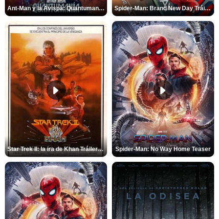
Ant-Man y la Avispa: Quantumanía Tráiler (2)
Spider-Man: Brand New Day Tráiler (3)
Star Trek II: la ira de Khan Tráiler VO
Spider-Man: No Way Home Teaser