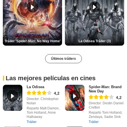
Tráiler 'Spider-Man: No Way Home'
La Odisea Tráiler (3)
Últimos tráilers
Las mejores películas en cines
La Odisea
Spider-Man: Brand
New Day
4,2
4,2
Director: Christopher
Nolan
Director: Destin Daniel
Cretton
Reparto Matt Damon,
Tom Holland, Anne
Reparto Tom Holland,
Hathaway
Zendaya, Sadie Sink
Tráiler
Tráiler