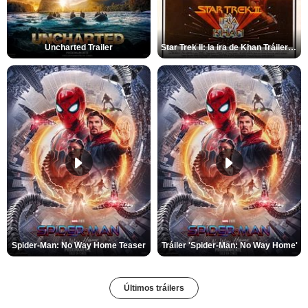
Uncharted Trailer
Star Trek II: la ira de Khan Tráiler VO
Spider-Man: No Way Home Teaser
Tráiler 'Spider-Man: No Way Home'
Últimos tráilers