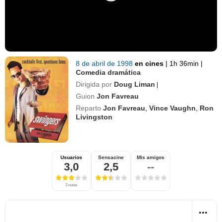
8 de abril de 1998
en cines
|
1h 36min
|
Comedia dramática
Dirigida por
Doug Liman
|
Guion
Jon Favreau
Reparto
Jon Favreau
,
Vince Vaughn
,
Ron
Livingston
Usuarios
Sensacine
Mis amigos
3,0
2,5
--
2 notas