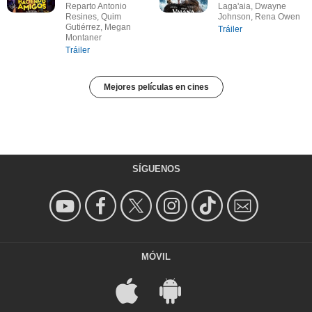
Reparto Antonio
Laga'aia, Dwayne
Resines, Quim
Johnson, Rena Owen
Gutiérrez, Megan
Tráiler
Montaner
Tráiler
Mejores películas en cines
SÍGUENOS
MÓVIL