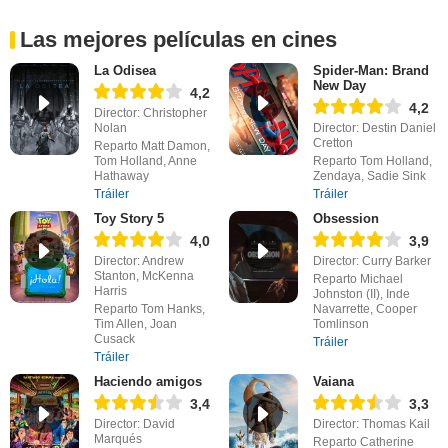
Las mejores películas en cines
La Odisea
Spider-Man: Brand
New Day
4,2
4,2
Director: Christopher
Nolan
Director: Destin Daniel
Cretton
Reparto Matt Damon,
Tom Holland, Anne
Reparto Tom Holland,
Hathaway
Zendaya, Sadie Sink
Tráiler
Tráiler
Toy Story 5
Obsession
4,0
3,9
Director: Andrew
Director: Curry Barker
Stanton, McKenna
Reparto Michael
Harris
Johnston (II), Inde
Reparto Tom Hanks,
Navarrette, Cooper
Tim Allen, Joan
Tomlinson
Cusack
Tráiler
Tráiler
Haciendo amigos
Vaiana
3,4
3,3
Director: David
Director: Thomas Kail
Marqués
Reparto Catherine