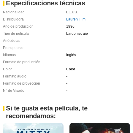
Especificaciones técnicas
Nacionalidad
EE.UU.
Distribuidora
Lauren Film
Año de producción
1996
Tipo de película
Largometraje
Anécdotas
-
Presupuesto
-
Idiomas
Inglés
Formato de producción
-
Color
Color
Formato audio
-
Formato de proyección
-
N° de Visado
-
Si te gusta esta película, te
recomendamos: