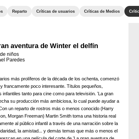
os
Reparto
Críticas de usuarios
Críticas de Medios
Crít
ran aventura de Winter el delfín
de niños
rael Paredes
arios más prolíferos de la década de los ochenta, comenzó
y francamente poco interesante. Títulos pequeños,
infantiles tanto para cine como para televisión. 'La gran
a fecha su producción más ambiciosa, lo cual puede ayudar a
e. Con un reparto de rostros más o menos conocido (Harry
rson, Morgan Freeman) Martin Smith toma una historia real
amente al público infantil a través de una narración sobre la
lidaridad, la amistad... y demás temas que más o menos el
rezcan en una película del corte de 'La gran aventura de