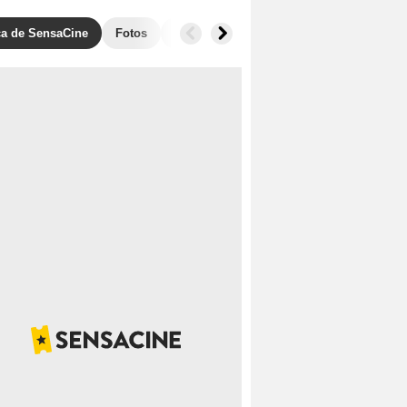
ica de SensaCine
Fotos
Banda sonora
Anécdotas
Taquill