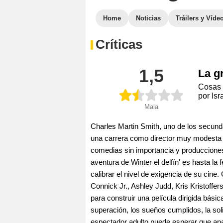
Home
Noticias
Tráilers y Víde
Críticas
1,5
La g
Cosas 
por Is
Mala
Charles Martin Smith, uno de los secund
una carrera como director muy modesta 
comedias sin importancia y producciones 
aventura de Winter el delfín' es hasta l
calibrar el nivel de exigencia de su cin
Connick Jr., Ashley Judd, Kris Kristoffe
para construir una película dirigida básic
superación, los sueños cumplidos, la so
espectador adulto puede esperar que apa