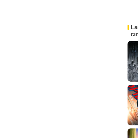
La
ci