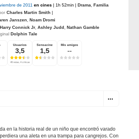
oviembre de 2011
en cines
|
1h 52min
|
Drama
,
Familia
por
Charles Martin Smith
|
aren Janszen
,
Noam Dromi
Harry Connick Jr
,
Ashley Judd
,
Nathan Gamble
iginal
Dolphin Tale
s
Usuarios
Sensacine
Mis amigos
3,5
1,5
--
46 notas, 4 críticas
a en la historia real de un niño que encontró varado
 perdiera una aleta en una trampa para cangrejos. Con