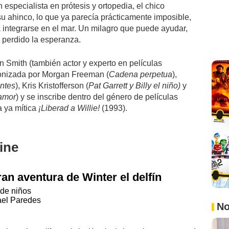
especialista en prótesis y ortopedia, el chico
su ahinco, lo que ya parecía prácticamente imposible,
 a integrarse en el mar. Un milagro que puede ayudar,
perdido la esperanza.
in Smith (también actor y experto en películas
gonizada por Morgan Freeman (
Cadena perpetua
),
antes
), Kris Kristofferson (
Pat Garrett y Billy el niño)
y
amor
) y se inscribe dentro del género de películas
a ya mítica
¡Liberad a Willie!
(1993).
ine
ran aventura de Winter el delfín
de niños
rael Paredes
No