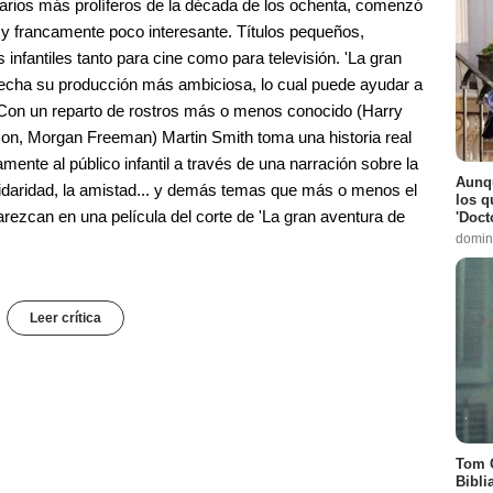
arios más prolíferos de la década de los ochenta, comenzó
y francamente poco interesante. Títulos pequeños,
infantiles tanto para cine como para televisión. 'La gran
a fecha su producción más ambiciosa, lo cual puede ayudar a
e. Con un reparto de rostros más o menos conocido (Harry
rson, Morgan Freeman) Martin Smith toma una historia real
amente al público infantil a través de una narración sobre la
Aunq
lidaridad, la amistad... y demás temas que más o menos el
los q
rezcan en una película del corte de 'La gran aventura de
'Doct
domin
Leer crítica
Tom C
Bibli