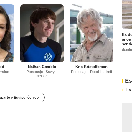
Es de
años 
ser d
domin
dd
Nathan Gamble
Kris Kristofferson
rraine
Personaje : Sawyer
Personaje : Reed Haskett
Nelson
Es
La 
parto y Equipo técnico