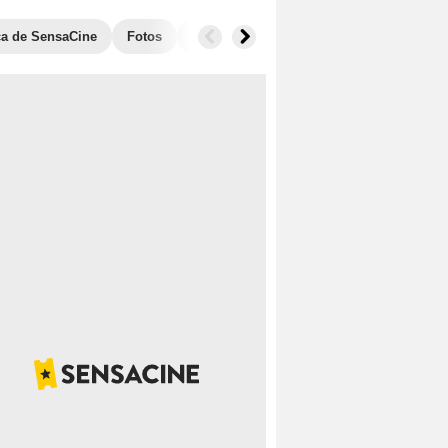
ica de SensaCine
Fotos
Banda sonora
Anécdotas
Taquill