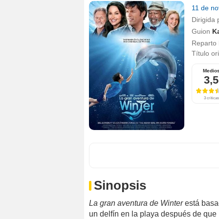
11 de n
Dirigida 
Guion
K
Reparto
Título or
Medio
3,5
3 críticas
Sinopsis
La gran aventura de Winter
está basad
un delfín en la playa después de que