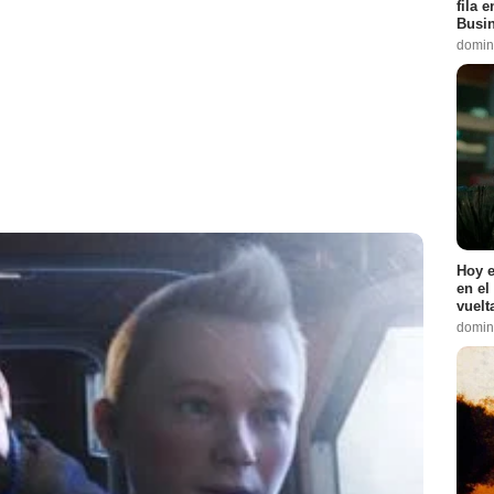
fila 
Busin
domin
Hoy e
en el
vuelt
domin