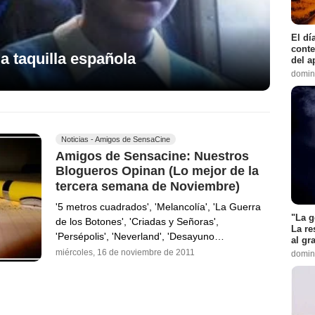
El dí
conte
la taquilla española
del a
domin
Noticias - Amigos de SensaCine
Amigos de Sensacine: Nuestros
Blogueros Opinan (Lo mejor de la
tercera semana de Noviembre)
'5 metros cuadrados', 'Melancolía', 'La Guerra
"La g
de los Botones', 'Criadas y Señoras',
La re
'Persépolis', 'Neverland', 'Desayuno…
al gr
miércoles, 16 de noviembre de 2011
domin