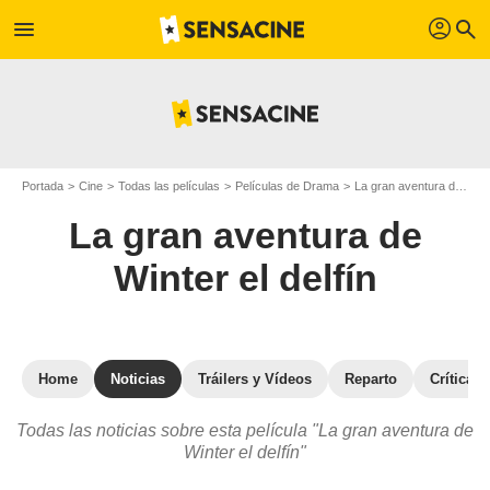
profil
menu
search
Portada
Cine
Todas las películas
Películas de Drama
La gran aventura de Winter el delfín
La gran aventura de
Winter el delfín
Home
Noticias
Tráilers y Vídeos
Reparto
Críticas
Todas las noticias sobre esta película "La gran aventura de
Winter el delfín"