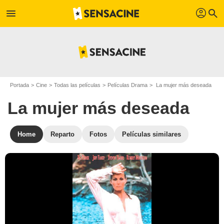
profil
menu
search
Portada
Cine
Todas las películas
Películas Drama
La mujer más deseada
La mujer más deseada
Home
Reparto
Fotos
Películas similares