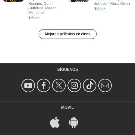
Resines, Quim
Johnson, Rena Owen
Gutiérrez, Megan
Tráiler
Montaner
Tráiler
Mejores películas en cines
SÍGUENOS
MÓVIL