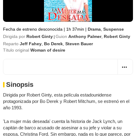
Fecha de estreno desconocida
|
1h 37min
|
Drama
,
Suspense
Dirigida por
Robert Ginty
Guion
Anthony Palmer
,
Robert Ginty
|
Reparto
Jeff Fahey
,
Bo Derek
,
Steven Bauer
Título original
Woman of desire
Sinopsis
Dirigida por Robert Ginty, esta película estadounidense
protagonizada por Bo Derek y Robert Mitchum, se estrenó en el
año 1993.
'La mujer más deseada' cuenta la historia de Jack Lynch, un
capitán de barco acusado de asesinar a su jefe y violar a su
esposa, Christina Ford. Sin embargo, nada es lo que parece, por