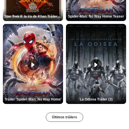
Star Trek II: la ira de Khan Tráiler VO
Spider-Man: No Way Home Teaser
Tráiler 'Spider-Man: No Way Home'
La Odisea Tráiler (3)
Últimos tráilers