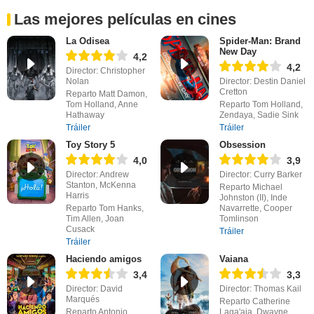
Las mejores películas en cines
La Odisea
Spider-Man: Brand
New Day
4,2
4,2
Director: Christopher
Nolan
Director: Destin Daniel
Cretton
Reparto Matt Damon,
Tom Holland, Anne
Reparto Tom Holland,
Hathaway
Zendaya, Sadie Sink
Tráiler
Tráiler
Toy Story 5
Obsession
4,0
3,9
Director: Andrew
Director: Curry Barker
Stanton, McKenna
Reparto Michael
Harris
Johnston (II), Inde
Reparto Tom Hanks,
Navarrette, Cooper
Tim Allen, Joan
Tomlinson
Cusack
Tráiler
Tráiler
Haciendo amigos
Vaiana
3,4
3,3
Director: David
Director: Thomas Kail
Marqués
Reparto Catherine
Reparto Antonio
Laga'aia, Dwayne