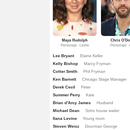
Maya Rudolph
Chris O'D
Personaje : Leslie
Personaje : 
Lee Bryant
Elaine Keller
Kelly Bishop
Marcy Fryman
Cotter Smith
Phil Fryman
Ken Barnett
Chicago Stage Manager
Derek Cecil
Peter
Summer Perry
Kate
Brian d'Arcy James
Husband
Michael Dean
Soho house waiter
Ilana Levine
Young mom
Steven Weisz
Doorman George