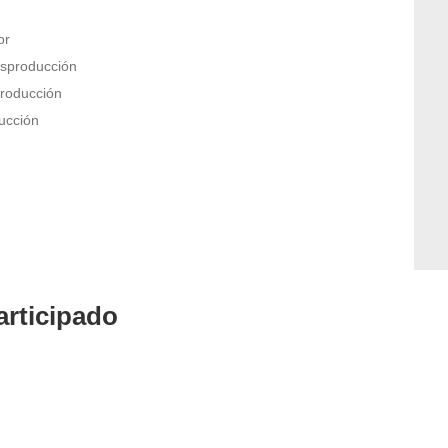
or
osproducción
producción
ucción
rticipado