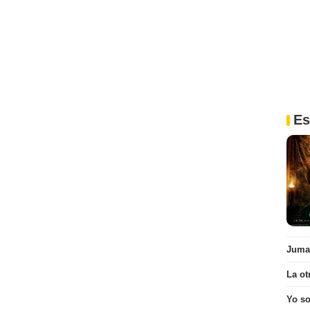
Es
Juman
La ot
Yo s