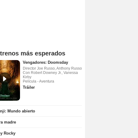
trenos más esperados
Vengadores: Doomsday
Director Joe Russo, Anthony Russo
Con Robert Downey Jr., Vanessa
Kirby
Película - Aventura
Tráiler
ji: Mundo abierto
ra madre
oy Rocky