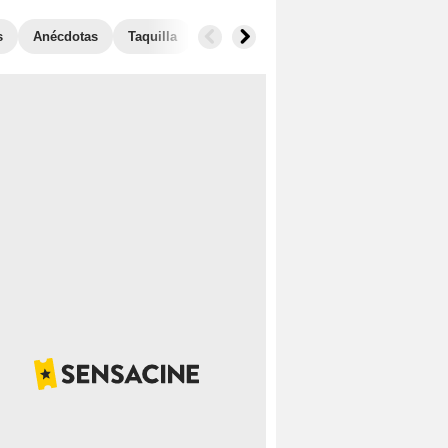
s
Anécdotas
Taquilla
Películas similares