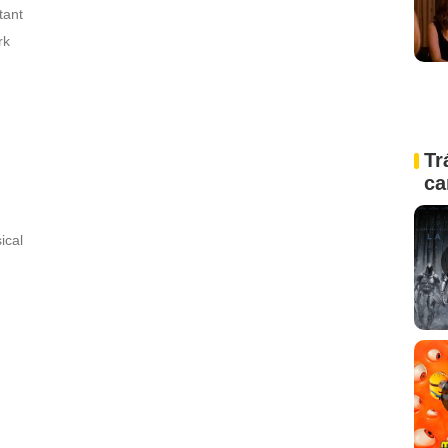
stant
rk
Tr
ca
ical