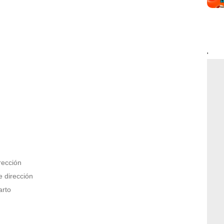
'
rección
 dirección
arto