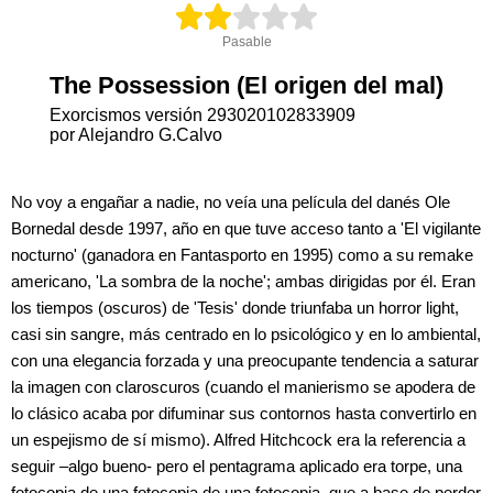
Pasable
The Possession (El origen del mal)
Exorcismos versión 293020102833909
por Alejandro G.Calvo
No voy a engañar a nadie, no veía una película del danés Ole
Bornedal desde 1997, año en que tuve acceso tanto a 'El vigilante
nocturno' (ganadora en Fantasporto en 1995) como a su remake
americano, 'La sombra de la noche'; ambas dirigidas por él. Eran
los tiempos (oscuros) de 'Tesis' donde triunfaba un horror light,
casi sin sangre, más centrado en lo psicológico y en lo ambiental,
con una elegancia forzada y una preocupante tendencia a saturar
la imagen con claroscuros (cuando el manierismo se apodera de
lo clásico acaba por difuminar sus contornos hasta convertirlo en
un espejismo de sí mismo). Alfred Hitchcock era la referencia a
seguir –algo bueno- pero el pentagrama aplicado era torpe, una
fotocopia de una fotocopia de una fotocopia, que a base de perder