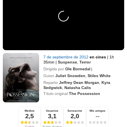
7 de septiembre de 2012
en cines
|
1h
35min
|
Suspense
,
Terror
Dirigida por
Ole Bornedal
|
Guion
Juliet Snowden
,
Stiles White
Reparto
Jeffrey Dean Morgan
,
Kyra
Sedgwick
,
Natasha Calis
Título original
The Possession
Medios
Usuarios
Sensacine
Mis amigos
2,5
3,1
2,0
--
11 críticas
81 notas, 16 críticas