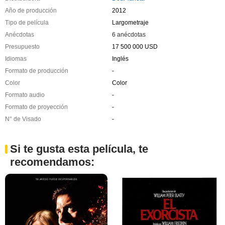
Año de producción
2012
Tipo de película
Largometraje
Anécdotas
6 anécdotas
Presupuesto
17 500 000 USD
Idiomas
Inglés
Formato de producción
-
Color
Color
Formato audio
-
Formato de proyección
-
N° de Visado
-
Si te gusta esta película, te
recomendamos: