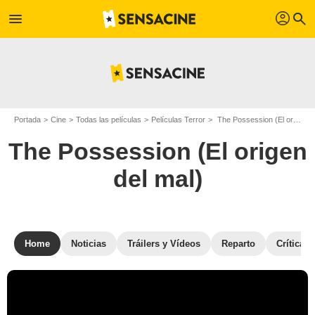
profil
menu
search
Portada
Cine
Todas las películas
Películas Terror
The Possession (El origen del mal)
The Possession (El origen
del mal)
Home
Noticias
Tráilers y Vídeos
Reparto
Críticas