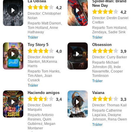
La Odisea
Spider-Man: Brand
New Day
4,2
4,2
Director: Christopher
Nolan
Director: Destin Daniel
Cretton
Reparto Matt Damon,
Tom Holland, Anne
Reparto Tom Holland,
Hathaway
Zendaya, Sadie Sink
Tráiler
Tráiler
Toy Story 5
Obsession
4,0
3,9
Director: Andrew
Director: Curry Barker
Stanton, McKenna
Reparto Michael
Harris
Johnston (II), Inde
Reparto Tom Hanks,
Navarrette, Cooper
Tim Allen, Joan
Tomlinson
Cusack
Tráiler
Tráiler
Haciendo amigos
Vaiana
3,4
3,3
Director: David
Director: Thomas Kail
Marqués
Reparto Catherine
Reparto Antonio
Laga'aia, Dwayne
Resines, Quim
Johnson, Rena Owen
Gutiérrez, Megan
Tráiler
Montaner