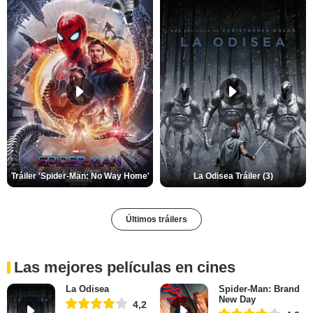
Tráiler 'Spider-Man: No Way Home'
La Odisea Tráiler (3)
Últimos tráilers
Las mejores películas en cines
La Odisea
Spider-Man: Brand
New Day
4,2