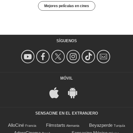
Mejores películas en cines
SÍGUENOS
MÓVIL
SENSACINE EN EL EXTRANJERO
AlloCiné
Filmstarts
Beyazperde
Francia
Alemania
Turquía
AdoroCinema
Sensacine México