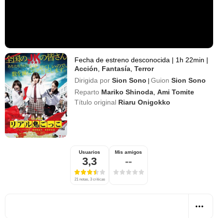
Fecha de estreno desconocida
|
1h 22min
|
Acción
,
Fantasía
,
Terror
Dirigida por
Sion Sono
Guion
Sion Sono
|
Reparto
Mariko Shinoda
,
Ami Tomite
Título original
Riaru Onigokko
Usuarios
Mis amigos
3,3
--
21 notas, 3 críticas