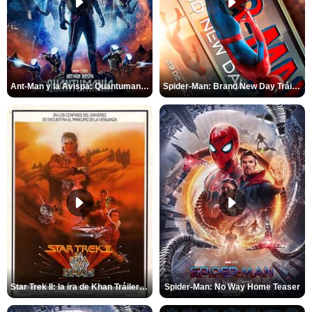
Ant-Man y la Avispa: Quantumanía Tráiler (2)
Spider-Man: Brand New Day Tráiler (3)
Star Trek II: la ira de Khan Tráiler VO
Spider-Man: No Way Home Teaser