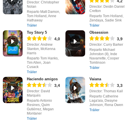
4,2
Director: Christopher
Nolan
Director: Destin Daniel
Cretton
Reparto Matt Damon,
Tom Holland, Anne
Reparto Tom Holland,
Hathaway
Zendaya, Sadie Sink
Tráiler
Tráiler
Toy Story 5
Obsession
4,0
3,9
Director: Andrew
Director: Curry Barker
Stanton, McKenna
Reparto Michael
Harris
Johnston (II), Inde
Reparto Tom Hanks,
Navarrette, Cooper
Tim Allen, Joan
Tomlinson
Cusack
Tráiler
Tráiler
Haciendo amigos
Vaiana
3,4
3,3
Director: David
Director: Thomas Kail
Marqués
Reparto Catherine
Reparto Antonio
Laga'aia, Dwayne
Resines, Quim
Johnson, Rena Owen
Gutiérrez, Megan
Tráiler
Montaner
Tráiler