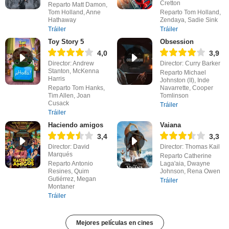
Cretton
Reparto Matt Damon,
Tom Holland, Anne
Reparto Tom Holland,
Hathaway
Zendaya, Sadie Sink
Tráiler
Tráiler
Toy Story 5
Obsession
4,0
3,9
Director: Andrew
Director: Curry Barker
Stanton, McKenna
Reparto Michael
Harris
Johnston (II), Inde
Reparto Tom Hanks,
Navarrette, Cooper
Tim Allen, Joan
Tomlinson
Cusack
Tráiler
Tráiler
Haciendo amigos
Vaiana
3,4
3,3
Director: David
Director: Thomas Kail
Marqués
Reparto Catherine
Reparto Antonio
Laga'aia, Dwayne
Resines, Quim
Johnson, Rena Owen
Gutiérrez, Megan
Tráiler
Montaner
Tráiler
Mejores películas en cines