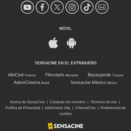
MÓVIL
SENSACINE EN EL EXTRANJERO
AlloCiné
Filmstarts
Beyazperde
Francia
Alemania
Turquía
AdoroCinema
Sensacine México
Brasil
México
Acerca de SensaCine
|
Contacta con nosotros
|
Términos de uso
|
Política de Privacidad
|
Administrar Utiq
|
©SensaCine
|
Preferencias de
cookies