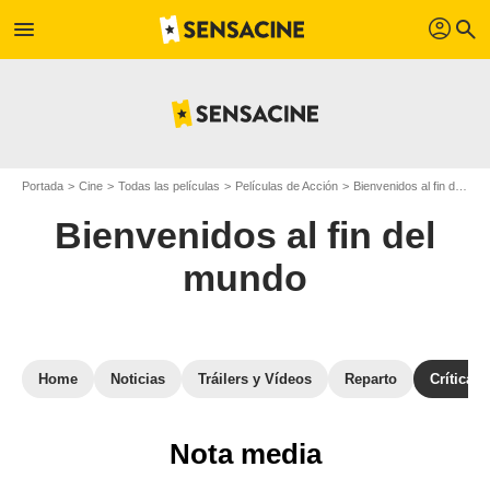
profil
menu
search
Portada
Cine
Todas las películas
Películas de Acción
Bienvenidos al fin del mundo
Bienvenidos al fin del
mundo
Home
Noticias
Tráilers y Vídeos
Reparto
Críticas
Nota media