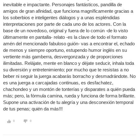
inevitable e impactante. Personajes fantásticos, pandilla de
amigos de gran afinidad, que funciona magníficamente gracias a
los soberbios e inteligentes diálogos y a unas espléndidas
interpretaciones por parte de cada uno de los actores. Con la
base de un novedoso, original y fuera de lo común -de lo visto
últimamente en pantalla- relato -es la clave de todo el formato
amén del mencionado fabuloso guión- vas a encontrar el, echado
de menos y siempre oportuno, estupendo humor inglés en su
vertiente más gamberra, desvergonzada y de proporciones
ilimitadas. Relájate, mente en blanco y déjate seducir, inhala toda
su diversión y entretenimiento; por mucho que te resistas a no
beber ni seguir la juerga acabarás borracho y desmadrándote. No
es una juerga a carcajadas continuas, es desfachatez,
chachondeo y un montón de tonterías y disparates a quién pueda
más; pero, la fórmula camina, rueda y funciona de forma brillante.
Supone una activación de tu alegría y una desconexión temporal
de tus penas; quién da más!!!
0
0