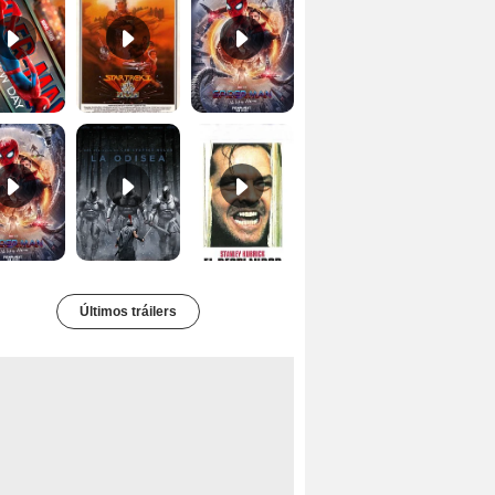
Tráiler 'Spider-Man: No Way Home'
La Odisea Tráiler (3)
El resplandor Tráiler
Últimos tráilers