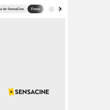
ica de SensaCine
Fotos
Banda sonora
Anécdotas
Taquill