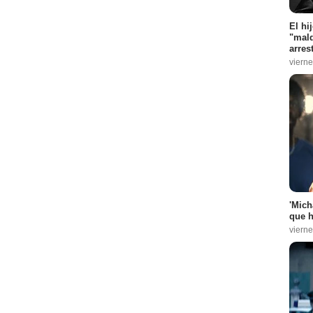
El hi
"mald
arres
vierne
'Mich
que h
vierne