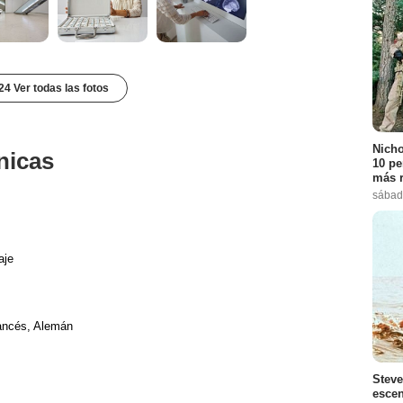
24 Ver todas las fotos
Nicho
nicas
10 pe
más r
sábad
aje
rancés, Alemán
Steve
escen