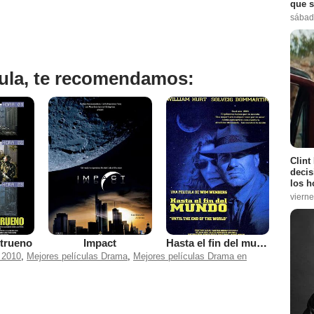
que s
sábad
ícula, te recomendamos:
Clint
decis
los h
vierne
 trueno
Impact
Hasta el fin del mundo
 2010
,
Mejores películas Drama
,
Mejores películas Drama en