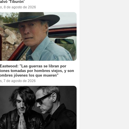
alvó 'Tiburón'
o, 8 de agosto de 2026
 Eastwood: "Las guerras se libran por
iones tomadas por hombres viejos, y son
ombres jóvenes los que mueren"
s, 7 de agosto de 2026