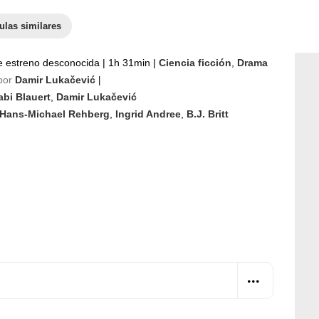
ulas similares
e estreno desconocida
|
1h 31min
|
Ciencia ficción
,
Drama
por
Damir Lukačević
|
abi Blauert
,
Damir Lukačević
Hans-Michael Rehberg
,
Ingrid Andree
,
B.J. Britt