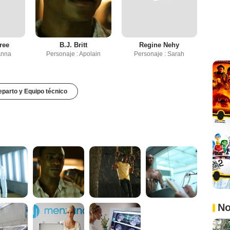
ree
B.J. Britt
Regine Nehy
Anna
Personaje : Apolain
Personaje : Sarah
parto y Equipo técnico
No