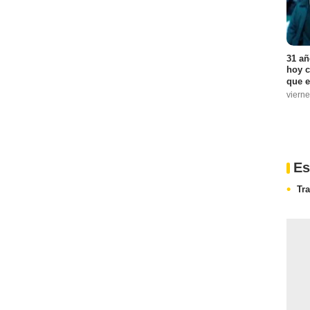
31 añ
hoy c
que e
vierne
Es
Tr