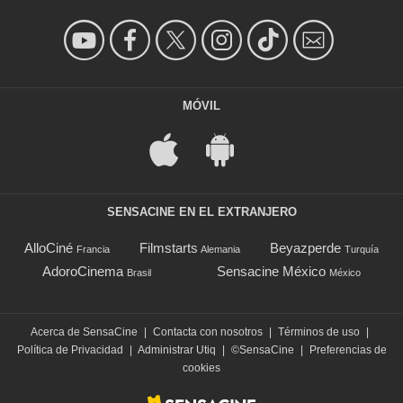
MÓVIL
SENSACINE EN EL EXTRANJERO
AlloCiné
Filmstarts
Beyazperde
Francia
Alemania
Turquía
AdoroCinema
Sensacine México
Brasil
México
Acerca de SensaCine
|
Contacta con nosotros
|
Términos de uso
|
Política de Privacidad
|
Administrar Utiq
|
©SensaCine
|
Preferencias de
cookies