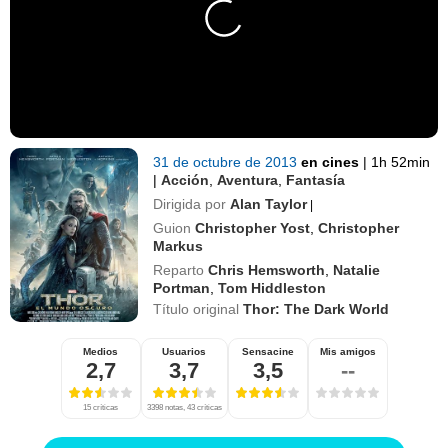
31 de octubre de 2013
en cines
|
1h 52min
|
Acción
,
Aventura
,
Fantasía
Dirigida por
Alan Taylor
|
Guion
Christopher Yost
,
Christopher
Markus
Reparto
Chris Hemsworth
,
Natalie
Portman
,
Tom Hiddleston
Título original
Thor: The Dark World
Medios
Usuarios
Sensacine
Mis amigos
2,7
3,7
3,5
--
15 críticas
3398 notas, 43 críticas