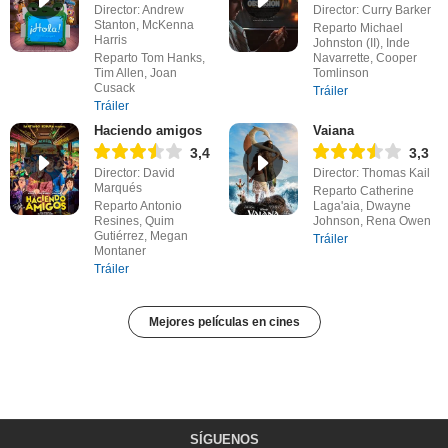
Director: Andrew
Director: Curry Barker
Stanton, McKenna
Reparto Michael
Harris
Johnston (II), Inde
Reparto Tom Hanks,
Navarrette, Cooper
Tim Allen, Joan
Tomlinson
Cusack
Tráiler
Tráiler
Haciendo amigos
Vaiana
3,4
3,3
Director: David
Director: Thomas Kail
Marqués
Reparto Catherine
Reparto Antonio
Laga'aia, Dwayne
Resines, Quim
Johnson, Rena Owen
Gutiérrez, Megan
Tráiler
Montaner
Tráiler
Mejores películas en cines
SÍGUENOS