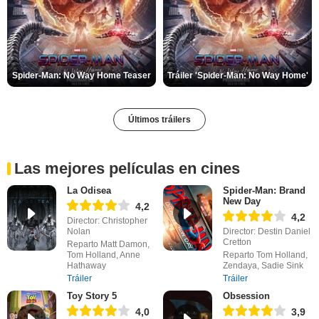
Spider-Man: No Way Home Teaser
Tráiler 'Spider-Man: No Way Home'
Últimos tráilers
Las mejores películas en cines
La Odisea
Spider-Man: Brand
New Day
4,2
4,2
Director: Christopher
Nolan
Director: Destin Daniel
Cretton
Reparto Matt Damon,
Tom Holland, Anne
Reparto Tom Holland,
Hathaway
Zendaya, Sadie Sink
Tráiler
Tráiler
Toy Story 5
Obsession
4,0
3,9