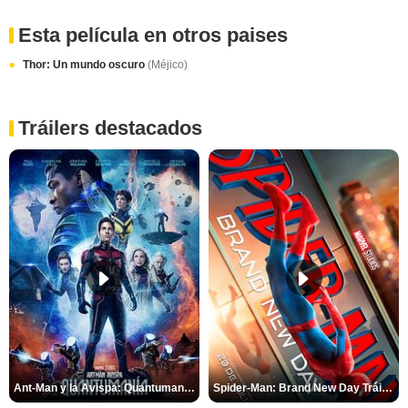
Esta película en otros paises
Thor: Un mundo oscuro
(Méjico)
Tráilers destacados
Ant-Man y la Avispa: Quantumanía Tráiler (2)
Spider-Man: Brand New Day Tráiler (3)