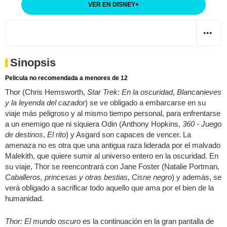
VER EN DISNEY
+
Sinopsis
Pelicula no recomendada a menores de 12
Thor (Chris Hemsworth,
Star Trek: En la oscuridad
,
Blancanieves
y la leyenda del cazador
) se ve obligado a embarcarse en su
viaje más peligroso y al mismo tiempo personal, para enfrentarse
a un enemigo que ni siquiera Odin (Anthony Hopkins,
360 - Juego
de destinos
,
El rito
) y Asgard son capaces de vencer. La
amenaza no es otra que una antigua raza liderada por el malvado
Malekith, que quiere sumir al universo entero en la oscuridad. En
su viaje, Thor se reencontrará con Jane Foster (Natalie Portman,
Caballeros, princesas y otras bestias
,
Cisne negro
) y además, se
verá obligado a sacrificar todo aquello que ama por el bien de la
humanidad.
Thor: El mundo oscuro
es la continuación en la gran pantalla de