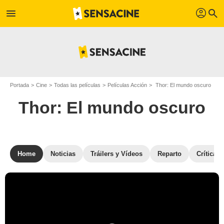
profil
menu
search
Portada
Cine
Todas las películas
Películas Acción
Thor: El mundo oscuro
Thor: El mundo oscuro
Home
Noticias
Tráilers y Vídeos
Reparto
Críticas