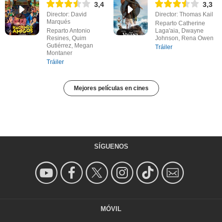
3,4
3,3
Director: David
Director: Thomas Kail
Marqués
Reparto Catherine
Reparto Antonio
Laga'aia, Dwayne
Resines, Quim
Johnson, Rena Owen
Gutiérrez, Megan
Tráiler
Montaner
Tráiler
Mejores películas en cines
SÍGUENOS
MÓVIL