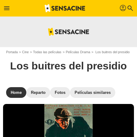
profil
menu
search
Portada
Cine
Todas las películas
Películas Drama
Los buitres del presidio
Los buitres del presidio
Home
Reparto
Fotos
Películas similares