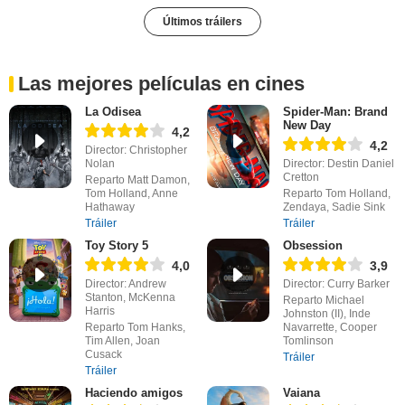
Últimos tráilers
Las mejores películas en cines
La Odisea
Spider-Man: Brand
New Day
4,2
4,2
Director: Christopher
Nolan
Director: Destin Daniel
Cretton
Reparto Matt Damon,
Tom Holland, Anne
Reparto Tom Holland,
Hathaway
Zendaya, Sadie Sink
Tráiler
Tráiler
Toy Story 5
Obsession
4,0
3,9
Director: Andrew
Director: Curry Barker
Stanton, McKenna
Reparto Michael
Harris
Johnston (II), Inde
Reparto Tom Hanks,
Navarrette, Cooper
Tim Allen, Joan
Tomlinson
Cusack
Tráiler
Tráiler
Haciendo amigos
Vaiana