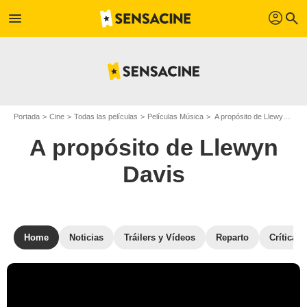
profil
menu
search
Portada
Cine
Todas las películas
Películas Música
A propósito de Llewyn Davis
A propósito de Llewyn
Davis
Home
Noticias
Tráilers y Vídeos
Reparto
Críticas