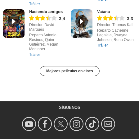
Tráiler
Haciendo amigos
Vaiana
3,4
3,3
Director: David
Director: Thomas Kail
Marqués
Reparto Catherine
Reparto Antonio
Laga'aia, Dwayne
Resines, Quim
Johnson, Rena Owen
Gutiérrez, Megan
Tráiler
Montaner
Tráiler
Mejores películas en cines
SÍGUENOS