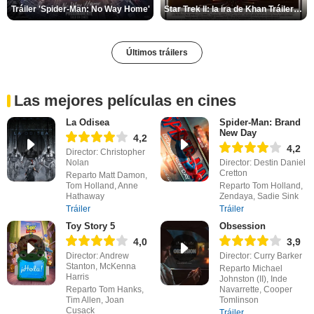
Tráiler 'Spider-Man: No Way Home'
Star Trek II: la ira de Khan Tráiler VO
Últimos tráilers
Las mejores películas en cines
La Odisea
Spider-Man: Brand
New Day
4,2
4,2
Director: Christopher
Nolan
Director: Destin Daniel
Cretton
Reparto Matt Damon,
Tom Holland, Anne
Reparto Tom Holland,
Hathaway
Zendaya, Sadie Sink
Tráiler
Tráiler
Toy Story 5
Obsession
4,0
3,9
Director: Andrew
Director: Curry Barker
Stanton, McKenna
Reparto Michael
Harris
Johnston (II), Inde
Reparto Tom Hanks,
Navarrette, Cooper
Tim Allen, Joan
Tomlinson
Cusack
Tráiler