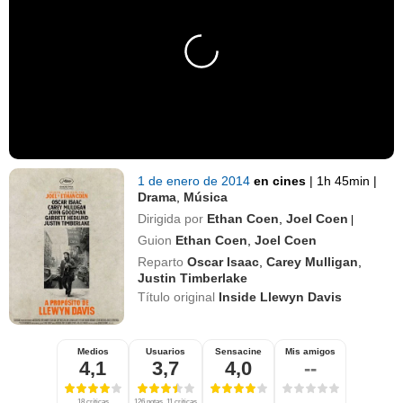
1 de enero de 2014
en cines
|
1h 45min
|
Drama
,
Música
Dirigida por
Ethan Coen
,
Joel Coen
|
Guion
Ethan Coen
,
Joel Coen
Reparto
Oscar Isaac
,
Carey Mulligan
,
Justin Timberlake
Título original
Inside Llewyn Davis
Medios
Usuarios
Sensacine
Mis amigos
4,1
3,7
4,0
--
18 críticas
126 notas, 11 críticas