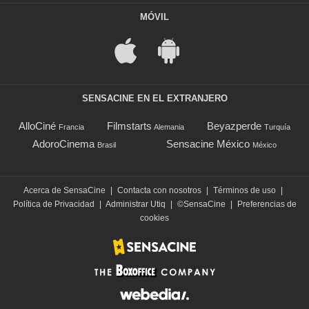
MÓVIL
SENSACINE EN EL EXTRANJERO
AlloCiné
Filmstarts
Beyazperde
Francia
Alemania
Turquía
AdoroCinema
Sensacine México
Brasil
México
Acerca de SensaCine
|
Contacta con nosotros
|
Términos de uso
|
Política de Privacidad
|
Administrar Utiq
|
©SensaCine
|
Preferencias de
cookies