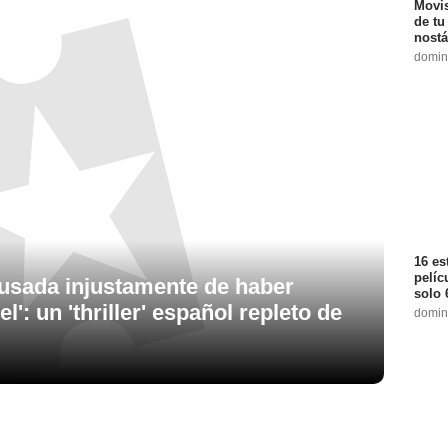
Movis
de tu
nostá
domin
16 es
pelíc
cusada injustamente de haber
solo 
': un 'thriller' español repleto de
domin