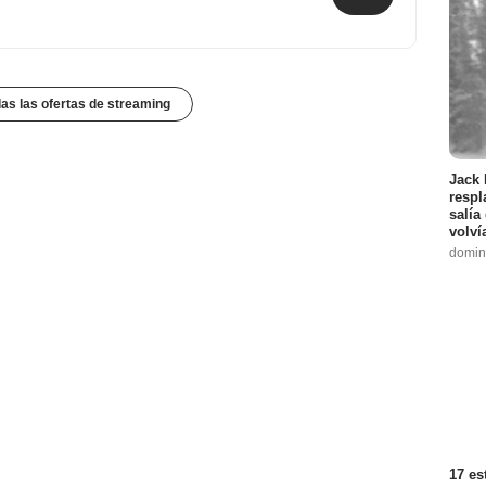
das las ofertas de streaming
Jack 
respl
salía
volví
domin
17 es