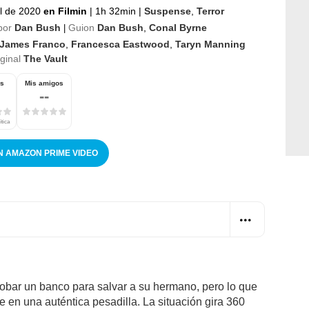
il de 2020
en Filmin
|
1h 32min
|
Suspense
,
Terror
por
Dan Bush
Guion
Dan Bush
,
Conal Byrne
|
James Franco
,
Francesca Eastwood
,
Taryn Manning
iginal
The Vault
os
Mis amigos
--
ítica
N AMAZON PRIME VIDEO
obar un banco para salvar a su hermano, pero lo que
e en una auténtica pesadilla. La situación gira 360