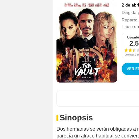
2 de abr
Dirigida 
Reparto
Título or
Usuari
2,5
10 notas, 1 cr
VER E
Sinopsis
Dos hermanas se verán obligadas a r
parecía un atraco habitual se conviert