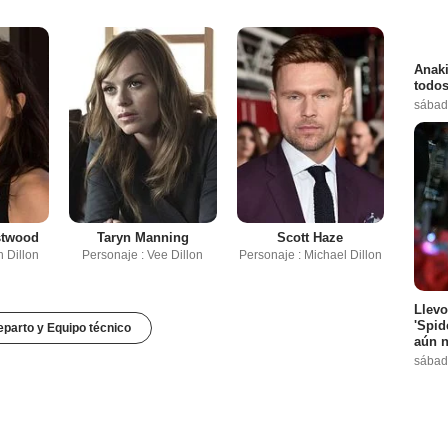
Anaki
todos
sábad
stwood
Taryn Manning
Scott Haze
h Dillon
Personaje : Vee Dillon
Personaje : Michael Dillon
Llevo
'Spid
parto y Equipo técnico
aún n
sábad