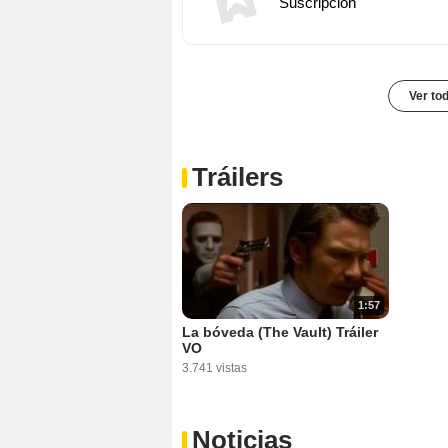
Suscripción
Ver to
Tráilers
1:57
La bóveda (The Vault) Tráiler
VO
3.741 vistas
Noticias