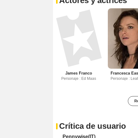
Actores y actrices
James Franco
Francesca Ea
Personaje : Ed Maas
Personaje : Lea
Re
Crítica de usuario
Pennywise(IT)