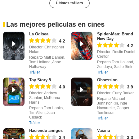
Últimos tráilers
Las mejores películas en cines
La Odisea
Spider-Man: Brand
New Day
4,2
4,2
Director: Christopher
Nolan
Director: Destin Daniel
Cretton
Reparto Matt Damon,
Tom Holland, Anne
Reparto Tom Holland,
Hathaway
Zendaya, Sadie Sink
Tráiler
Tráiler
Toy Story 5
Obsession
4,0
3,9
Director: Andrew
Director: Curry Barker
Stanton, McKenna
Reparto Michael
Harris
Johnston (II), Inde
Reparto Tom Hanks,
Navarrette, Cooper
Tim Allen, Joan
Tomlinson
Cusack
Tráiler
Tráiler
Haciendo amigos
Vaiana
3,4
3,3