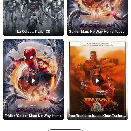
La Odisea Tráiler (3)
Spider-Man: No Way Home Teaser
Tráiler 'Spider-Man: No Way Home'
Star Trek II: la ira de Khan Tráiler VO