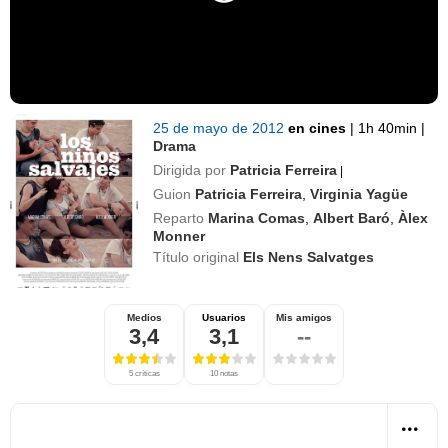
25 de mayo de 2012
en cines
|
1h 40min
|
Drama
Dirigida por
Patricia Ferreira
|
Guion
Patricia Ferreira
,
Virginia Yagüe
Reparto
Marina Comas
,
Albert Baró
,
Àlex
Monner
Título original
Els Nens Salvatges
Medios
Usuarios
Mis amigos
3,4
3,1
--
5 críticas
10 notas