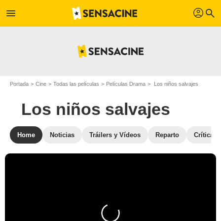
profil
menu
search
Portada
Cine
Todas las películas
Películas Drama
Los niños salvajes
Los niños salvajes
Home
Noticias
Tráilers y Vídeos
Reparto
Críticas