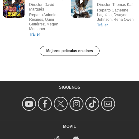
Director: David
Director: Thomas Kail
Marqués
Reparto Catherine
Reparto Antonio
Laga'aia, Dwayne
Resines, Quim
Johnson, Rena Owen
Gutiérrez, Megan
Tráiler
Montaner
Tráiler
Mejores películas en cines
SÍGUENOS
MÓVIL