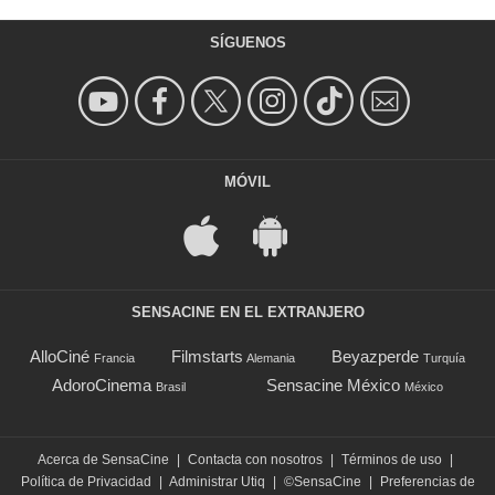
SÍGUENOS
MÓVIL
SENSACINE EN EL EXTRANJERO
AlloCiné
Filmstarts
Beyazperde
Francia
Alemania
Turquía
AdoroCinema
Sensacine México
Brasil
México
Acerca de SensaCine
|
Contacta con nosotros
|
Términos de uso
|
Política de Privacidad
|
Administrar Utiq
|
©SensaCine
|
Preferencias de