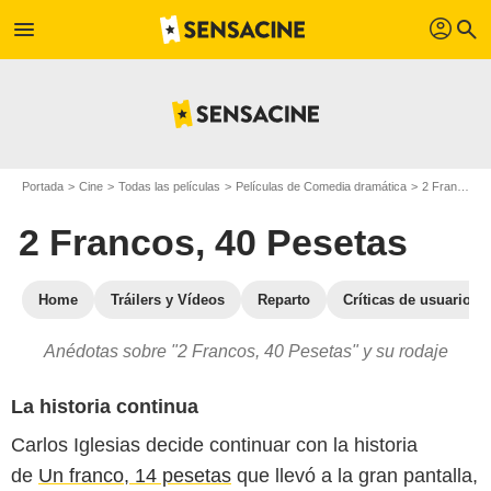
profil
menu
search
Portada
Cine
Todas las películas
Películas de Comedia dramática
2 Francos, 40 Pesetas
2 Francos, 40 Pesetas
Home
Tráilers y Vídeos
Reparto
Críticas de usuarios
Anédotas sobre "2 Francos, 40 Pesetas" y su rodaje
La historia continua
Carlos Iglesias decide continuar con la historia
de
Un franco, 14 pesetas
que llevó a la gran pantalla,