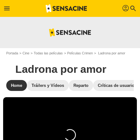
profil
menu
search
Portada
Cine
Todas las películas
Películas Crimen
Ladrona por amor
Ladrona por amor
Home
Tráilers y Vídeos
Reparto
Críticas de usuarios