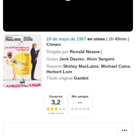
18 de mayo de 1967
en cines
|
1h 49min
|
Crimen
Dirigida por
Ronald Neame
|
Guion
Jack Davies
,
Alvin Sargent
Reparto
Shirley MacLaine
,
Michael Caine
,
Herbert Lom
Título original
Gambit
Usuarios
Mis amigos
3,2
--
1 nota, 1 crítica