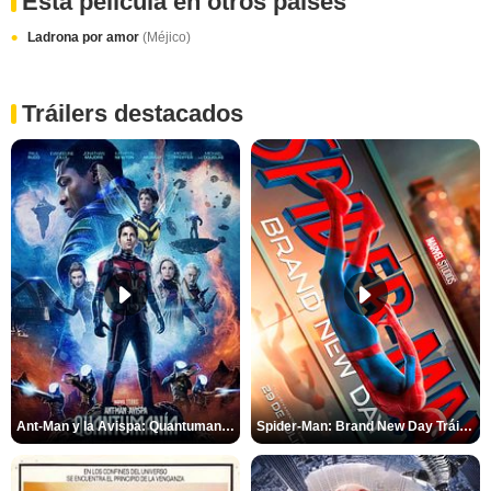
Esta película en otros paises
Ladrona por amor
(Méjico)
Tráilers destacados
Ant-Man y la Avispa: Quantumanía Tráiler (2)
Spider-Man: Brand New Day Tráiler (3)