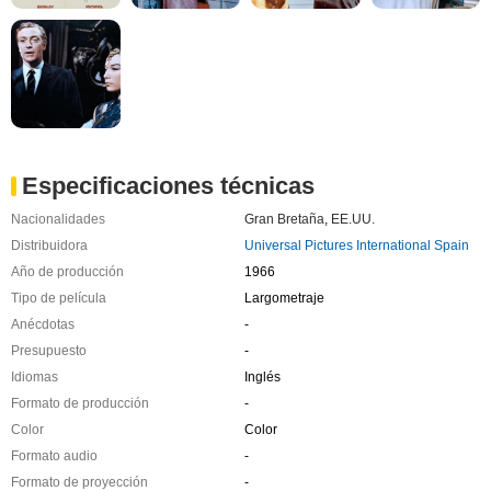
Especificaciones técnicas
Nacionalidades
Gran Bretaña
,
EE.UU.
Distribuidora
Universal Pictures International Spain
Año de producción
1966
Tipo de película
Largometraje
Anécdotas
-
Presupuesto
-
Idiomas
Inglés
Formato de producción
-
Color
Color
Formato audio
-
Formato de proyección
-