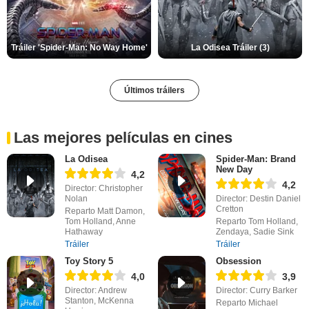
Tráiler 'Spider-Man: No Way Home'
La Odisea Tráiler (3)
Últimos tráilers
Las mejores películas en cines
La Odisea
Spider-Man: Brand
New Day
4,2
4,2
Director: Christopher
Nolan
Director: Destin Daniel
Cretton
Reparto Matt Damon,
Tom Holland, Anne
Reparto Tom Holland,
Hathaway
Zendaya, Sadie Sink
Tráiler
Tráiler
Toy Story 5
Obsession
4,0
3,9
Director: Andrew
Director: Curry Barker
Stanton, McKenna
Reparto Michael