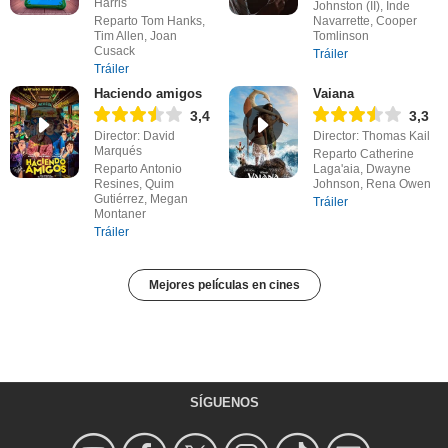
Harris
Johnston (II), Inde
Reparto Tom Hanks,
Navarrette, Cooper
Tim Allen, Joan
Tomlinson
Cusack
Tráiler
Tráiler
Haciendo amigos
Vaiana
3,4
3,3
Director: David
Director: Thomas Kail
Marqués
Reparto Catherine
Reparto Antonio
Laga'aia, Dwayne
Resines, Quim
Johnson, Rena Owen
Gutiérrez, Megan
Tráiler
Montaner
Tráiler
Mejores películas en cines
SÍGUENOS