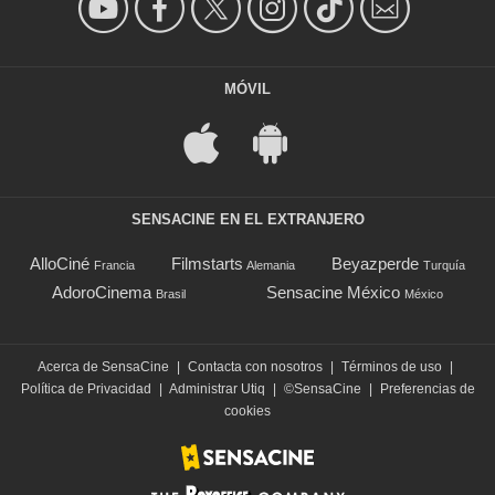
MÓVIL
SENSACINE EN EL EXTRANJERO
AlloCiné
Filmstarts
Beyazperde
Francia
Alemania
Turquía
AdoroCinema
Sensacine México
Brasil
México
Acerca de SensaCine
|
Contacta con nosotros
|
Términos de uso
|
Política de Privacidad
|
Administrar Utiq
|
©SensaCine
|
Preferencias de
cookies