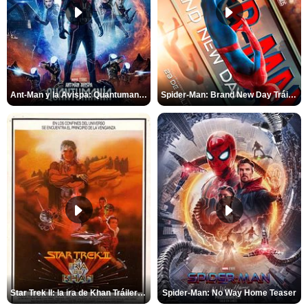
Ant-Man y la Avispa: Quantumanía Tráiler (2)
Spider-Man: Brand New Day Tráiler (3)
Star Trek II: la ira de Khan Tráiler VO
Spider-Man: No Way Home Teaser