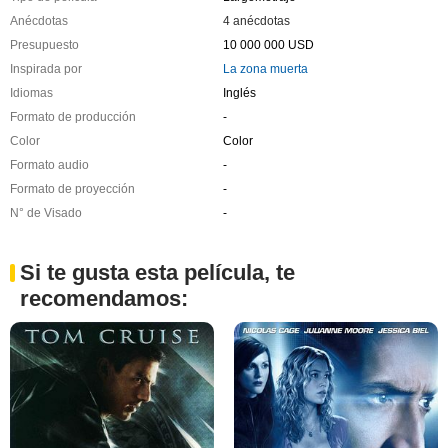
Anécdotas
4 anécdotas
Presupuesto
10 000 000 USD
Inspirada por
La zona muerta
Idiomas
Inglés
Formato de producción
-
Color
Color
Formato audio
-
Formato de proyección
-
N° de Visado
-
Si te gusta esta película, te
recomendamos: