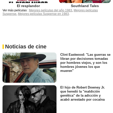
El resplandor
Southland Tales
Ver más películas :
Mejores películas del año 1983
,
Mejores películas
Suspense
,
Mejores películas Suspense en 1983
.
Noticias de cine
Clint Eastwood: "Las guerras se
libran por decisiones tomadas
por hombres viejos, y son los
hombres jóvenes los que
mueren"
El hijo de Robert Downey Jr.
que heredó la "maldición
genética" de la adicción y
acabó arrestado por cocaína