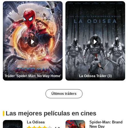
Tráiler 'Spider-Man: No Way Home'
La Odisea Tráiler (3)
Últimos tráilers
Las mejores películas en cines
La Odisea
Spider-Man: Brand
New Day