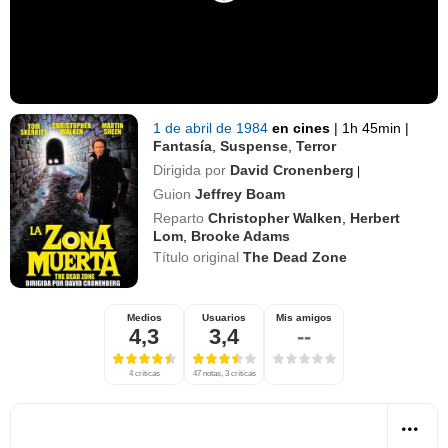
1 de abril de 1984
en cines
|
1h 45min
|
Fantasía
,
Suspense
,
Terror
Dirigida por
David Cronenberg
|
Guion
Jeffrey Boam
Reparto
Christopher Walken
,
Herbert
Lom
,
Brooke Adams
Título original
The Dead Zone
Medios
Usuarios
Mis amigos
4,3
3,4
--
4 críticas
47 notas, 3 críticas