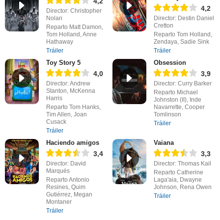
4,2
4,2
Director: Christopher
Nolan
Director: Destin Daniel
Cretton
Reparto Matt Damon,
Tom Holland, Anne
Reparto Tom Holland,
Hathaway
Zendaya, Sadie Sink
Tráiler
Tráiler
Toy Story 5
Obsession
4,0
3,9
Director: Andrew
Director: Curry Barker
Stanton, McKenna
Reparto Michael
Harris
Johnston (II), Inde
Reparto Tom Hanks,
Navarrette, Cooper
Tim Allen, Joan
Tomlinson
Cusack
Tráiler
Tráiler
Haciendo amigos
Vaiana
3,4
3,3
Director: David
Director: Thomas Kail
Marqués
Reparto Catherine
Reparto Antonio
Laga'aia, Dwayne
Resines, Quim
Johnson, Rena Owen
Gutiérrez, Megan
Tráiler
Montaner
Tráiler