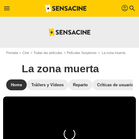
profil
menu
search
Portada
Cine
Todas las películas
Películas Suspense
La zona muerta
La zona muerta
Home
Tráilers y Vídeos
Reparto
Críticas de usuarios