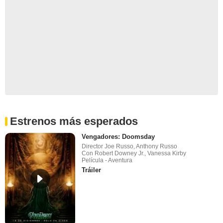
Estrenos más esperados
Vengadores: Doomsday
Director Joe Russo, Anthony Russo
Con Robert Downey Jr., Vanessa Kirby
Película - Aventura
Tráiler