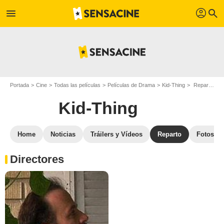
profil
menu
search
Portada
Cine
Todas las películas
Películas de Drama
Kid-Thing
Reparto Kid-Thing
Kid-Thing
Home
Noticias
Tráilers y Vídeos
Reparto
Fotos
Directores