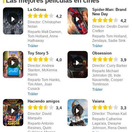
Las mejores películas en cines
La Odisea
Spider-Man: Brand
New Day
4,2
4,2
Director: Christopher
Nolan
Director: Destin Daniel
Cretton
Reparto Matt Damon,
Tom Holland, Anne
Reparto Tom Holland,
Hathaway
Zendaya, Sadie Sink
Tráiler
Tráiler
Toy Story 5
Obsession
4,0
3,9
Director: Andrew
Director: Curry Barker
Stanton, McKenna
Reparto Michael
Harris
Johnston (II), Inde
Reparto Tom Hanks,
Navarrette, Cooper
Tim Allen, Joan
Tomlinson
Cusack
Tráiler
Tráiler
Haciendo amigos
Vaiana
3,4
3,3
Director: David
Director: Thomas Kail
Marqués
Reparto Catherine
Reparto Antonio
Laga'aia, Dwayne
Resines, Quim
Johnson, Rena Owen