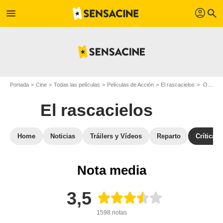
profil
menu
search
Portada
Cine
Todas las películas
Películas de Acción
El rascacielos
Opiniones sobre El rascacielos
El rascacielos
Home
Noticias
Tráilers y Vídeos
Reparto
Críticas
Nota media
3,5
1598 notas