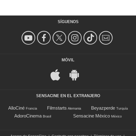
SÍGUENOS
MÓVIL
SENSACINE EN EL EXTRANJERO
AlloCiné
Filmstarts
Beyazperde
Francia
Alemania
Turquía
AdoroCinema
Sensacine México
Brasil
México