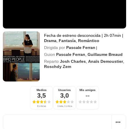
Fecha de estreno desconocida
|
2h 07min
|
Drama
,
Fantasía
,
Romántico
Dirigida por
Pascale Ferran
|
Guion
Pascale Ferran
,
Guillaume Breaud
Reparto
Josh Charles
,
Anaïs Demoustier
,
Roschdy Zem
Medios
Usuarios
Mis amigos
3,5
3,0
--
8 críticas
1 nota, 1 crítica