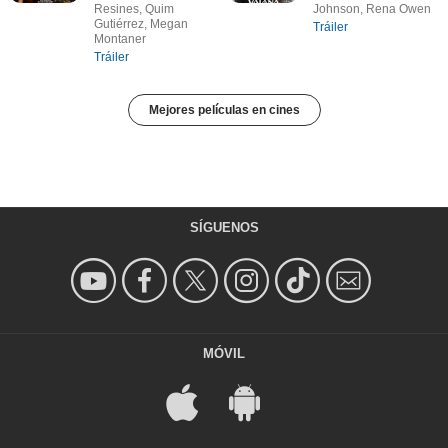
Resines, Quim
Johnson, Rena Owen
Gutiérrez, Megan
Tráiler
Montaner
Tráiler
Mejores películas en cines
SÍGUENOS
MÓVIL