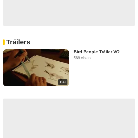
Tráilers
Bird People Tráiler VO
569 vistas
1:42