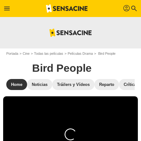
profil
menu
search
Portada
Cine
Todas las películas
Películas Drama
Bird People
Bird People
Home
Noticias
Tráilers y Vídeos
Reparto
Críticas