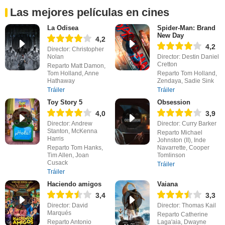
Las mejores películas en cines
La Odisea
Spider-Man: Brand
New Day
4,2
4,2
Director: Christopher
Nolan
Director: Destin Daniel
Cretton
Reparto Matt Damon,
Tom Holland, Anne
Reparto Tom Holland,
Hathaway
Zendaya, Sadie Sink
Tráiler
Tráiler
Toy Story 5
Obsession
4,0
3,9
Director: Andrew
Director: Curry Barker
Stanton, McKenna
Reparto Michael
Harris
Johnston (II), Inde
Reparto Tom Hanks,
Navarrette, Cooper
Tim Allen, Joan
Tomlinson
Cusack
Tráiler
Tráiler
Haciendo amigos
Vaiana
3,4
3,3
Director: David
Director: Thomas Kail
Marqués
Reparto Catherine
Reparto Antonio
Laga'aia, Dwayne