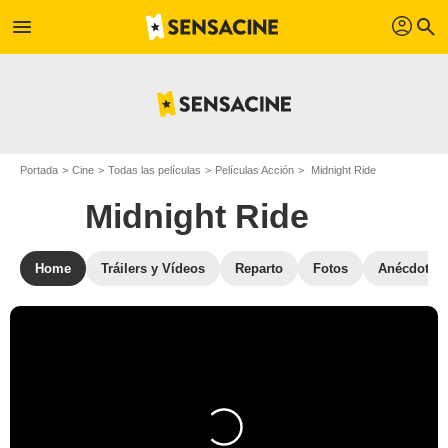
profil
menu
search
Portada
Cine
Todas las películas
Películas Acción
Midnight Ride
Midnight Ride
Home
Tráilers y Vídeos
Reparto
Fotos
Anécdotas