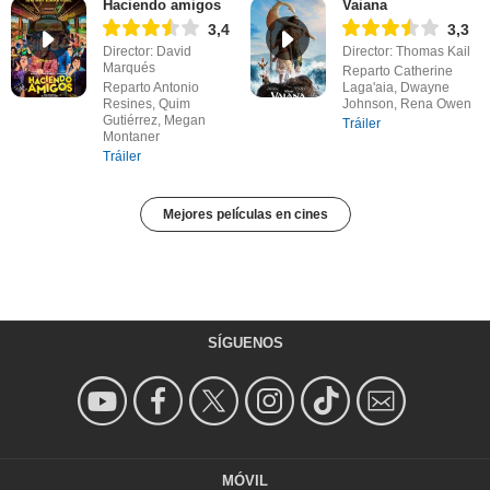
Haciendo amigos
Vaiana
3,4
3,3
Director: David
Director: Thomas Kail
Marqués
Reparto Catherine
Reparto Antonio
Laga'aia, Dwayne
Resines, Quim
Johnson, Rena Owen
Gutiérrez, Megan
Tráiler
Montaner
Tráiler
Mejores películas en cines
SÍGUENOS
MÓVIL