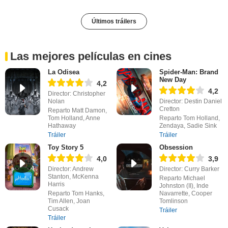
Últimos tráilers
Las mejores películas en cines
La Odisea
Spider-Man: Brand
New Day
4,2
4,2
Director: Christopher
Nolan
Director: Destin Daniel
Cretton
Reparto Matt Damon,
Tom Holland, Anne
Reparto Tom Holland,
Hathaway
Zendaya, Sadie Sink
Tráiler
Tráiler
Toy Story 5
Obsession
4,0
3,9
Director: Andrew
Director: Curry Barker
Stanton, McKenna
Reparto Michael
Harris
Johnston (II), Inde
Reparto Tom Hanks,
Navarrette, Cooper
Tim Allen, Joan
Tomlinson
Cusack
Tráiler
Tráiler