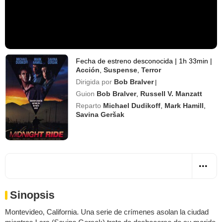
Fecha de estreno desconocida
|
1h 33min
|
Acción
,
Suspense
,
Terror
Dirigida por
Bob Bralver
|
Guion
Bob Bralver
,
Russell V. Manzatt
Reparto
Michael Dudikoff
,
Mark Hamill
,
Savina Geršak
Sinopsis
Montevideo, California. Una serie de crímenes asolan la ciudad