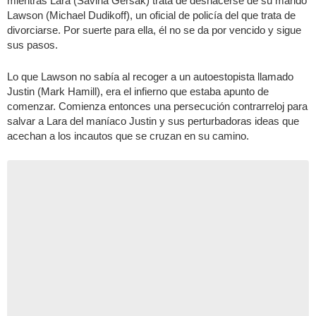
mientras Lara (Savina Gersak) trata de deshacerse de su marido
Lawson (Michael Dudikoff), un oficial de policía del que trata de
divorciarse. Por suerte para ella, él no se da por vencido y sigue
sus pasos.
Lo que Lawson no sabía al recoger a un autoestopista llamado
Justin (Mark Hamill), era el infierno que estaba apunto de
comenzar. Comienza entonces una persecución contrarreloj para
salvar a Lara del maníaco Justin y sus perturbadoras ideas que
acechan a los incautos que se cruzan en su camino.