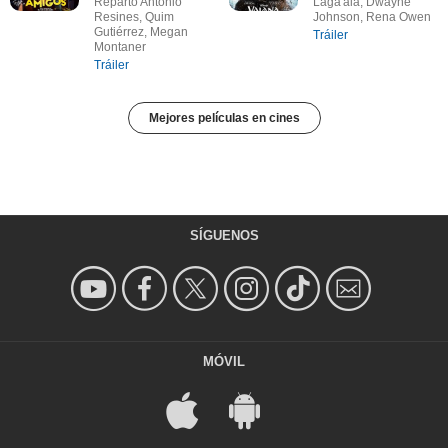
Reparto Antonio
Laga'aia, Dwayne
Resines, Quim
Johnson, Rena Owen
Gutiérrez, Megan
Tráiler
Montaner
Tráiler
Mejores películas en cines
SÍGUENOS
MÓVIL