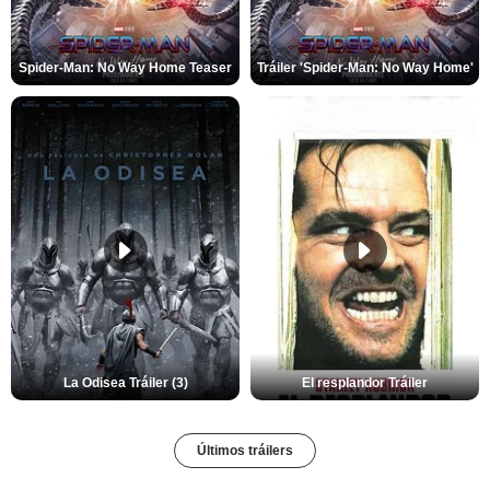
Spider-Man: No Way Home Teaser
Tráiler 'Spider-Man: No Way Home'
La Odisea Tráiler (3)
El resplandor Tráiler
Últimos tráilers