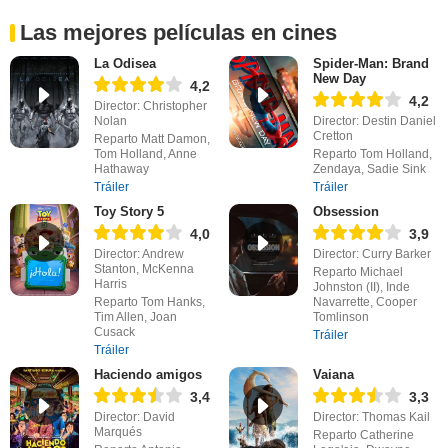
Las mejores películas en cines
La Odisea
Spider-Man: Brand
New Day
4,2
4,2
Director: Christopher
Nolan
Director: Destin Daniel
Cretton
Reparto Matt Damon,
Tom Holland, Anne
Reparto Tom Holland,
Hathaway
Zendaya, Sadie Sink
Tráiler
Tráiler
Toy Story 5
Obsession
4,0
3,9
Director: Andrew
Director: Curry Barker
Stanton, McKenna
Reparto Michael
Harris
Johnston (II), Inde
Reparto Tom Hanks,
Navarrette, Cooper
Tim Allen, Joan
Tomlinson
Cusack
Tráiler
Tráiler
Haciendo amigos
Vaiana
3,4
3,3
Director: David
Director: Thomas Kail
Marqués
Reparto Catherine