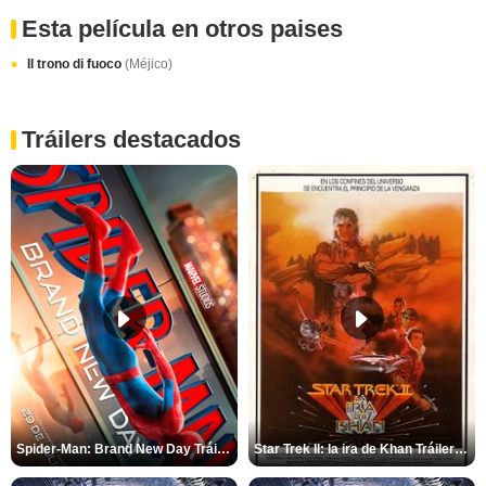
Esta película en otros paises
Il trono di fuoco
(Méjico)
Tráilers destacados
Spider-Man: Brand New Day Tráiler (3)
Star Trek II: la ira de Khan Tráiler VO