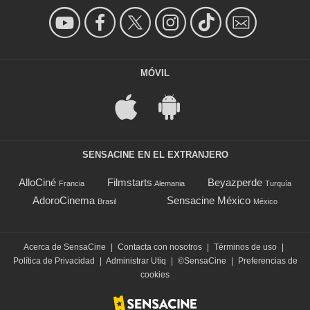
MÓVIL
SENSACINE EN EL EXTRANJERO
AlloCiné
Filmstarts
Beyazperde
Francia
Alemania
Turquía
AdoroCinema
Sensacine México
Brasil
México
Acerca de SensaCine
|
Contacta con nosotros
|
Términos de uso
|
Política de Privacidad
|
Administrar Utiq
|
©SensaCine
|
Preferencias de
cookies