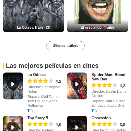
La Odisea Tráiler (3)
El resplandor Tráiler
Últimos tráilers
Las mejores películas en cines
La Odisea
Spider-Man: Brand
New Day
4,2
4,2
Director: Christopher
Nolan
Director: Destin Daniel
Cretton
Reparto Matt Damon,
Tom Holland, Anne
Reparto Tom Holland,
Hathaway
Zendaya, Sadie Sink
Tráiler
Tráiler
Toy Story 5
Obsession
4,0
3,9
Director: Andrew
Director: Curry Barker