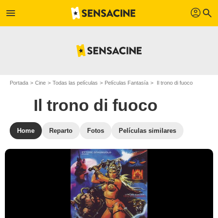
profil
menu
search
Portada
Cine
Todas las películas
Películas Fantasía
Il trono di fuoco
Il trono di fuoco
Home
Reparto
Fotos
Películas similares