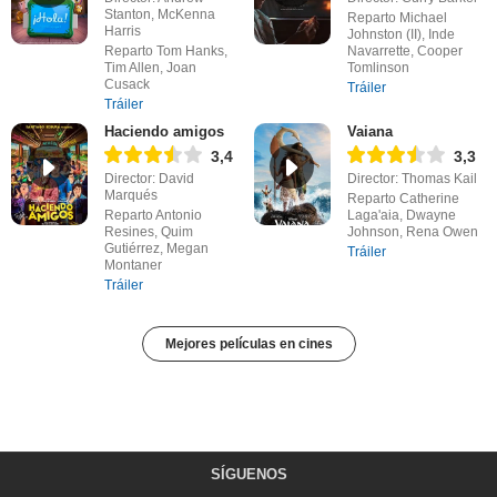
Stanton, McKenna
Reparto Michael
Harris
Johnston (II), Inde
Reparto Tom Hanks,
Navarrette, Cooper
Tim Allen, Joan
Tomlinson
Cusack
Tráiler
Tráiler
Haciendo amigos
Vaiana
3,4
3,3
Director: David
Director: Thomas Kail
Marqués
Reparto Catherine
Reparto Antonio
Laga'aia, Dwayne
Resines, Quim
Johnson, Rena Owen
Gutiérrez, Megan
Tráiler
Montaner
Tráiler
Mejores películas en cines
SÍGUENOS