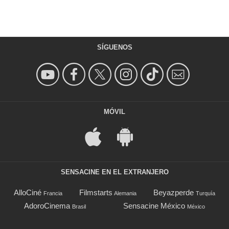
SÍGUENOS
MÓVIL
SENSACINE EN EL EXTRANJERO
AlloCiné
Filmstarts
Beyazperde
Francia
Alemania
Turquía
AdoroCinema
Sensacine México
Brasil
México