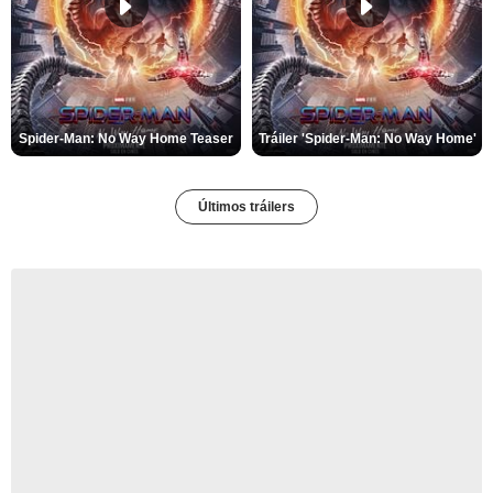
Spider-Man: No Way Home Teaser
Tráiler 'Spider-Man: No Way Home'
Últimos tráilers