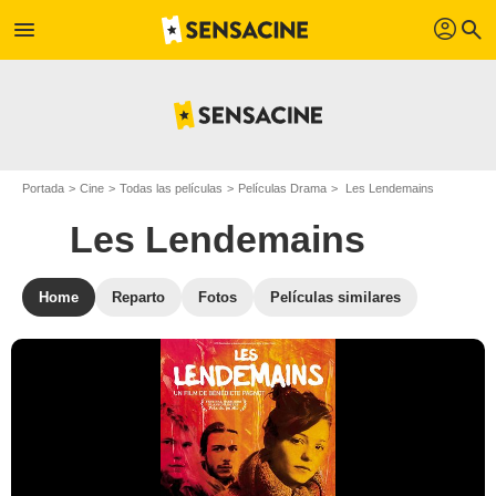
profil
menu
search
Portada
Cine
Todas las películas
Películas Drama
Les Lendemains
Les Lendemains
Home
Reparto
Fotos
Películas similares