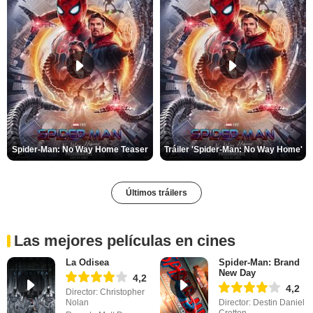
Spider-Man: No Way Home Teaser
Tráiler 'Spider-Man: No Way Home'
Últimos tráilers
Las mejores películas en cines
La Odisea
Spider-Man: Brand
New Day
4,2
4,2
Director: Christopher
Nolan
Director: Destin Daniel