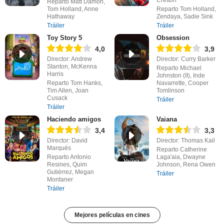
Cretton
Reparto Matt Damon,
Tom Holland, Anne
Reparto Tom Holland,
Hathaway
Zendaya, Sadie Sink
Tráiler
Tráiler
Toy Story 5
Obsession
4,0
3,9
Director: Andrew
Director: Curry Barker
Stanton, McKenna
Reparto Michael
Harris
Johnston (II), Inde
Reparto Tom Hanks,
Navarrette, Cooper
Tim Allen, Joan
Tomlinson
Cusack
Tráiler
Tráiler
Haciendo amigos
Vaiana
3,4
3,3
Director: David
Director: Thomas Kail
Marqués
Reparto Catherine
Reparto Antonio
Laga'aia, Dwayne
Resines, Quim
Johnson, Rena Owen
Gutiérrez, Megan
Tráiler
Montaner
Tráiler
Mejores películas en cines