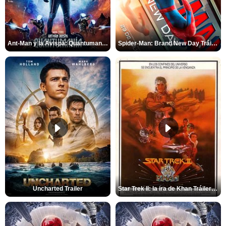
Ant-Man y la Avispa: Quantumanía Tráiler (2)
Spider-Man: Brand New Day Tráiler (3)
Uncharted Trailer
Star Trek II: la ira de Khan Tráiler VO