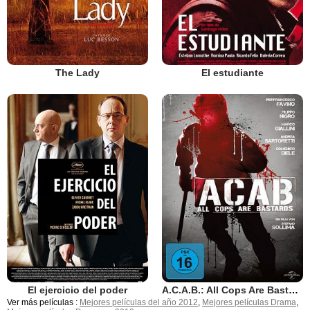
The Lady
El estudiante
El ejercicio del poder
A.C.A.B.: All Cops Are Bastards
Ver más películas :
Mejores películas del año 2012
,
Mejores películas Drama
,