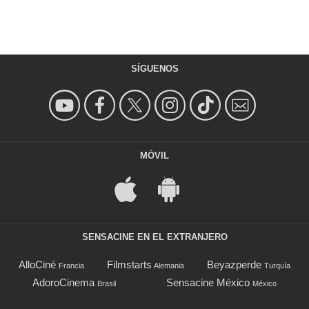
SÍGUENOS
MÓVIL
SENSACINE EN EL EXTRANJERO
AlloCiné
Filmstarts
Beyazperde
Francia
Alemania
Turquía
AdoroCinema
Sensacine México
Brasil
México