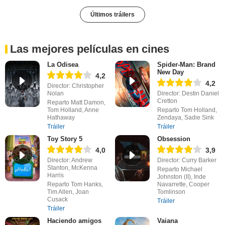
Últimos tráilers
Las mejores películas en cines
La Odisea
Spider-Man: Brand
New Day
4,2
4,2
Director: Christopher
Nolan
Director: Destin Daniel
Cretton
Reparto Matt Damon,
Tom Holland, Anne
Reparto Tom Holland,
Hathaway
Zendaya, Sadie Sink
Tráiler
Tráiler
Toy Story 5
Obsession
4,0
3,9
Director: Andrew
Director: Curry Barker
Stanton, McKenna
Reparto Michael
Harris
Johnston (II), Inde
Reparto Tom Hanks,
Navarrette, Cooper
Tim Allen, Joan
Tomlinson
Cusack
Tráiler
Tráiler
Haciendo amigos
Vaiana