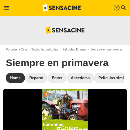
profil
menu
search
Portada
Cine
Todas las películas
Películas Drama
Siempre en primavera
Siempre en primavera
Home
Reparto
Fotos
Anécdotas
Películas similar