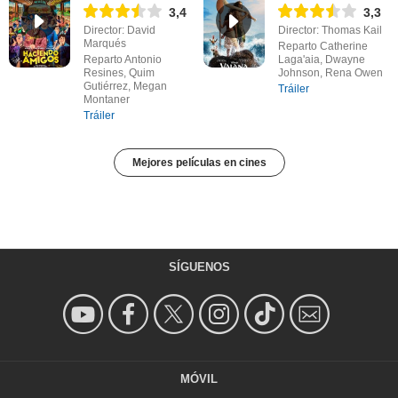
3,4
3,3
Director: David
Director: Thomas Kail
Marqués
Reparto Catherine
Reparto Antonio
Laga'aia, Dwayne
Resines, Quim
Johnson, Rena Owen
Gutiérrez, Megan
Tráiler
Montaner
Tráiler
Mejores películas en cines
SÍGUENOS
MÓVIL