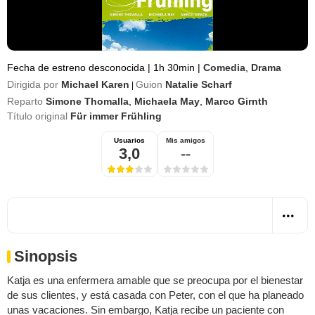
Fecha de estreno desconocida
|
1h 30min
|
Comedia
,
Drama
Dirigida por
Michael Karen
Guion
Natalie Scharf
|
Reparto
Simone Thomalla
,
Michaela May
,
Marco Girnth
Título original
Für immer Frühling
Usuarios
Mis amigos
3,0
--
Sinopsis
Katja es una enfermera amable que se preocupa por el bienestar
de sus clientes, y está casada con Peter, con el que ha planeado
unas vacaciones. Sin embargo, Katja recibe un paciente con