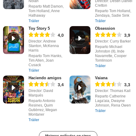
Nolan
Director: Destin Daniel
Cretton
Reparto Matt Damon,
Tom Holland, Anne
Reparto Tom Holland,
Hathaway
Zendaya, Sadie Sink
Tráiler
Tráiler
Toy Story 5
Obsession
4,0
3,9
Director: Andrew
Director: Curry Barker
Stanton, McKenna
Reparto Michael
Harris
Johnston (II), Inde
Reparto Tom Hanks,
Navarrette, Cooper
Tim Allen, Joan
Tomlinson
Cusack
Tráiler
Tráiler
Haciendo amigos
Vaiana
3,4
3,3
Director: David
Director: Thomas Kail
Marqués
Reparto Catherine
Reparto Antonio
Laga'aia, Dwayne
Resines, Quim
Johnson, Rena Owen
Gutiérrez, Megan
Tráiler
Montaner
Tráiler