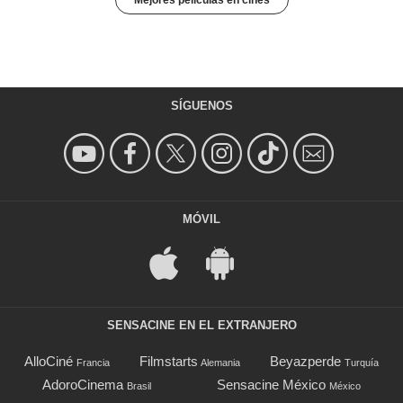
Mejores películas en cines
SÍGUENOS
MÓVIL
SENSACINE EN EL EXTRANJERO
AlloCiné
Filmstarts
Beyazperde
Francia
Alemania
Turquía
AdoroCinema
Sensacine México
Brasil
México