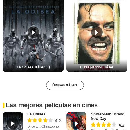
La Odisea Tráiler (3)
El resplandor Tráiler
Últimos tráilers
Las mejores películas en cines
La Odisea
Spider-Man: Brand
New Day
4,2
4,2
Director: Christopher