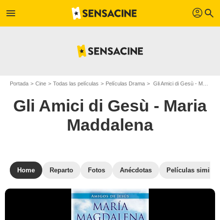
profil
menu
search
Portada
Cine
Todas las películas
Películas Drama
Gli Amici di Gesù - Maria Maddalena
Gli Amici di Gesù - Maria
Maddalena
Home
Reparto
Fotos
Anécdotas
Películas similar