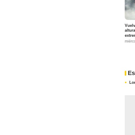
Vuelv
altur
extre
miérc
Es
Lo