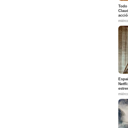
Todo 
Claud
acció
miérc
Españ
Netfl
estre
miérc