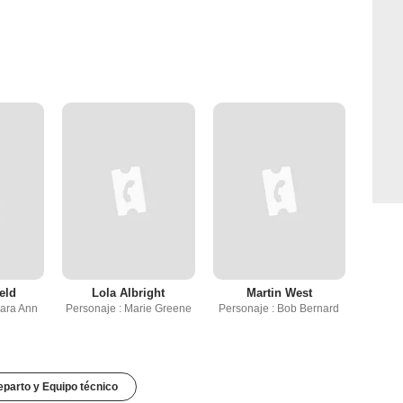
eld
Lola Albright
Martin West
bara Ann
Personaje : Marie Greene
Personaje : Bob Bernard
parto y Equipo técnico