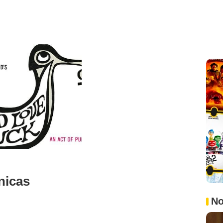
nicas
No