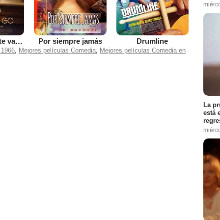
miérc
Antes de que te vayas
Por siempre jamás
Drumline
 1966
,
Mejores películas Comedia
,
Mejores películas Comedia en
La pr
está 
regre
miérc