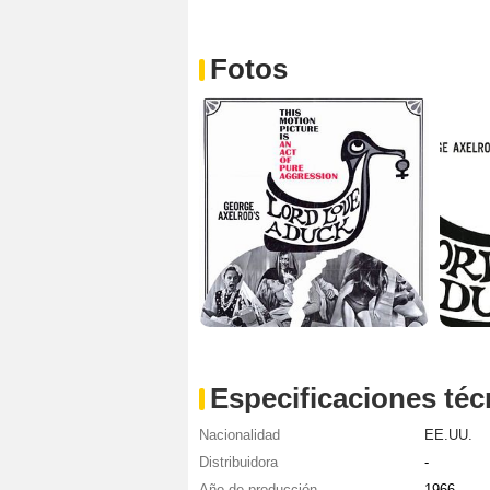
Fotos
Especificaciones téc
Nacionalidad
EE.UU.
Distribuidora
-
Año de producción
1966