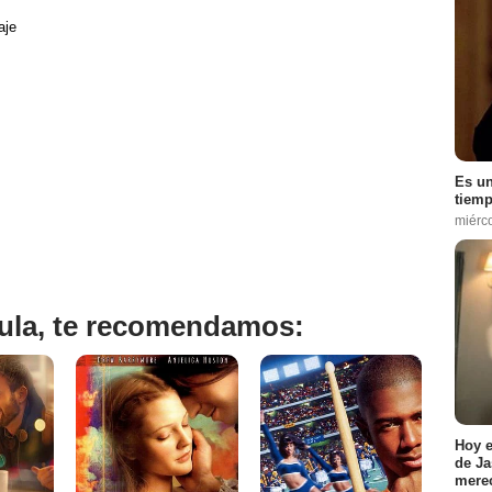
aje
Es un
tiemp
miérc
ícula, te recomendamos:
Hoy e
de Ja
merec