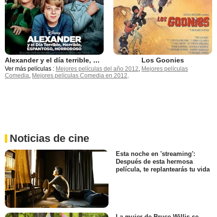
Alexander y el día terrible, horrible, espantoso, horroroso
Los Goonies
Ver más películas :
Mejores películas del año 2012
,
Mejores películas
Comedia
,
Mejores películas Comedia en 2012
.
Noticias de cine
Esta noche en 'streaming':
Después de esta hermosa
película, te replantearás tu vida
La mujer de Bruce Willis se