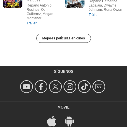
Marqués
Reparto Catherine
Reparto Antonio
Laga'aia, Dwayne
Resines, Quim
Johnson, Rena Owen
Gutiérrez, Megan
Tráiler
Montaner
Tráiler
Mejores películas en cines
SÍGUENOS
MÓVIL