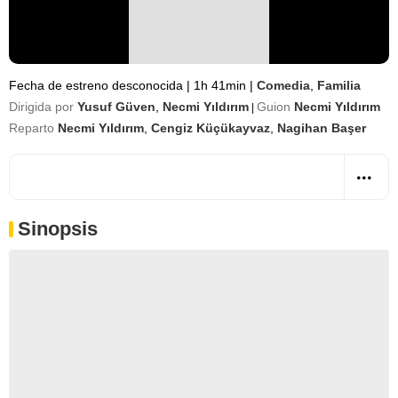
Fecha de estreno desconocida
|
1h 41min
|
Comedia
,
Familia
Dirigida por
Yusuf Güven
,
Necmi Yıldırım
Guion
Necmi Yıldırım
|
Reparto
Necmi Yıldırım
,
Cengiz Küçükayvaz
,
Nagihan Başer
Sinopsis