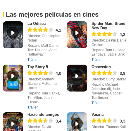
Las mejores películas en cines
La Odisea
Spider-Man: Brand
New Day
4,2
4,2
Director: Christopher
Nolan
Director: Destin Daniel
Cretton
Reparto Matt Damon,
Tom Holland, Anne
Reparto Tom Holland,
Hathaway
Zendaya, Sadie Sink
Tráiler
Tráiler
Toy Story 5
Obsession
4,0
3,9
Director: Andrew
Director: Curry Barker
Stanton, McKenna
Reparto Michael
Harris
Johnston (II), Inde
Reparto Tom Hanks,
Navarrette, Cooper
Tim Allen, Joan
Tomlinson
Cusack
Tráiler
Tráiler
Haciendo amigos
Vaiana
3,4
3,3
Director: David
Director: Thomas Kail