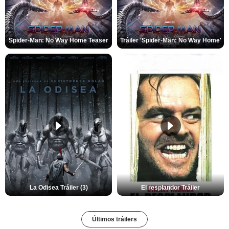
Spider-Man: No Way Home Teaser
Tráiler 'Spider-Man: No Way Home'
La Odisea Tráiler (3)
El resplandor Tráiler
Últimos tráilers