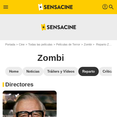
profil
menu
search
Portada
Cine
Todas las películas
Películas de Terror
Zombi
Reparto Zombi
Zombi
Home
Noticias
Tráilers y Vídeos
Reparto
Críticas
Directores