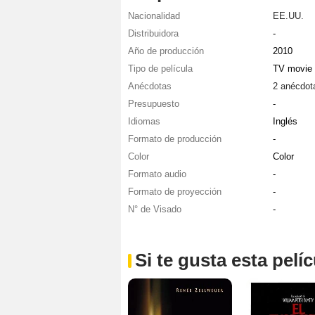
Nacionalidad
EE.UU.
Distribuidora
-
Año de producción
2010
Tipo de película
TV movie
Anécdotas
2 anécdot
Presupuesto
-
Idiomas
Inglés
Formato de producción
-
Color
Color
Formato audio
-
Formato de proyección
-
N° de Visado
-
Si te gusta esta pel