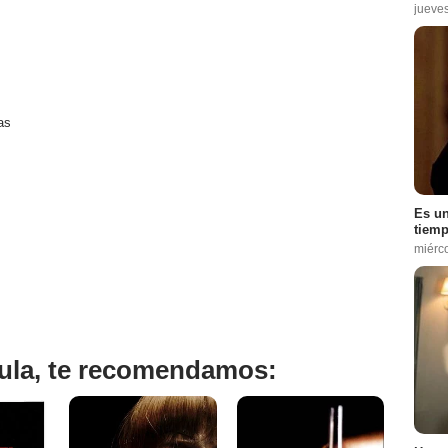
jueve
as
Es un
tiemp
miérc
ícula, te recomendamos: