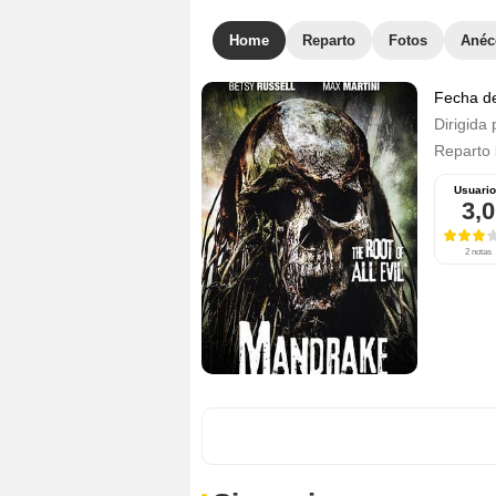
Home
Reparto
Fotos
Anéc
Fecha d
Dirigida 
Reparto
Usuari
3,0
2 notas