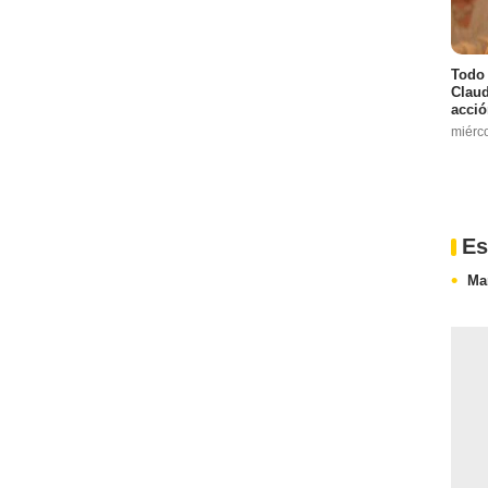
Todo 
Claud
acció
miérc
Es
Ma