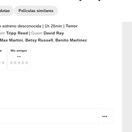
dotas
Películas similares
e estreno desconocida
|
1h 26min
|
Terror
por
Tripp Reed
Guion
David Ray
|
Max Martini
,
Betsy Russell
,
Benito Martinez
os
Mis amigos
--