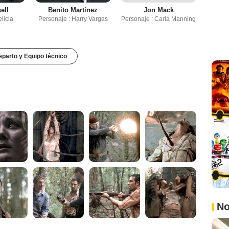
ell
Benito Martinez
Jon Mack
licia
Personaje : Harry Vargas
Personaje : Carla Manning
parto y Equipo técnico
No