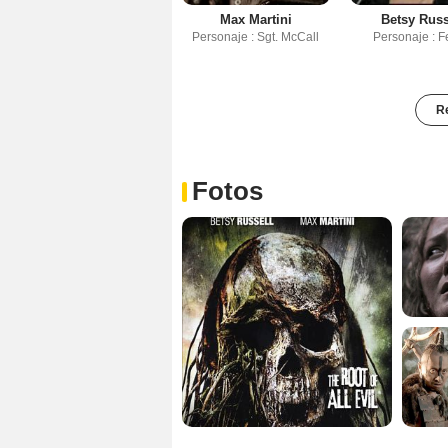
Max Martini
Betsy Russ
Personaje : Sgt. McCall
Personaje : Fe
Re
Fotos