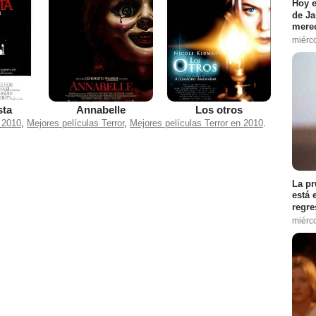
Hoy e
de Ja
merec
miérc
sta
Annabelle
Los otros
 2010
,
Mejores películas Terror
,
Mejores películas Terror en 2010
.
La pr
está 
regre
miérc