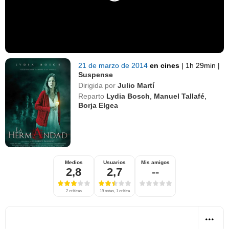
21 de marzo de 2014
en cines
|
1h 29min
|
Suspense
Dirigida por
Julio Martí
Reparto
Lydia Bosch
,
Manuel Tallafé
,
Borja Elgea
Medios
Usuarios
Mis amigos
2,8
2,7
--
2 críticas
19 notas, 1 crítica