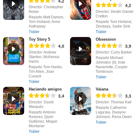
4,2
4,2
Director: Christopher
Nolan
Director: Destin Daniel
Cretton
Reparto Matt Damon,
Tom Holland, Anne
Reparto Tom Holland,
Hathaway
Zendaya, Sadie Sink
Tráiler
Tráiler
Toy Story 5
Obsession
4,0
3,9
Director: Andrew
Director: Curry Barker
Stanton, McKenna
Reparto Michael
Harris
Johnston (II), Inde
Reparto Tom Hanks,
Navarrette, Cooper
Tim Allen, Joan
Tomlinson
Cusack
Tráiler
Tráiler
Haciendo amigos
Vaiana
3,4
3,3
Director: David
Director: Thomas Kail
Marqués
Reparto Catherine
Reparto Antonio
Laga'aia, Dwayne
Resines, Quim
Johnson, Rena Owen
Gutiérrez, Megan
Tráiler
Montaner
Tráiler