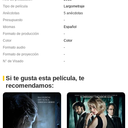
Tipo de película
Largometraje
Anécdotas
5 anécdotas
Presupuesto
-
Idiomas
Español
Formato de producción
-
Color
Color
Formato audio
-
Formato de proyección
-
N° de Visado
-
Si te gusta esta película, te
recomendamos: