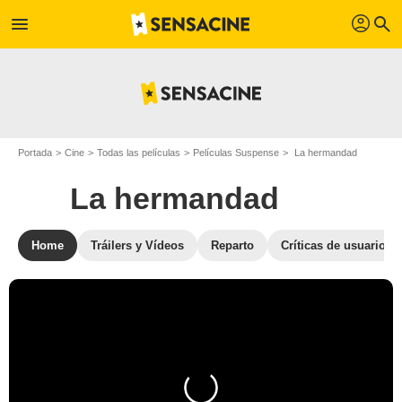
profil
menu
search
Portada
Cine
Todas las películas
Películas Suspense
La hermandad
La hermandad
Home
Tráilers y Vídeos
Reparto
Críticas de usuarios