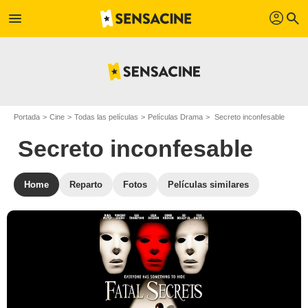
profil
menu
search
Portada
Cine
Todas las películas
Películas Drama
Secreto inconfesable
Secreto inconfesable
Home
Reparto
Fotos
Películas similares