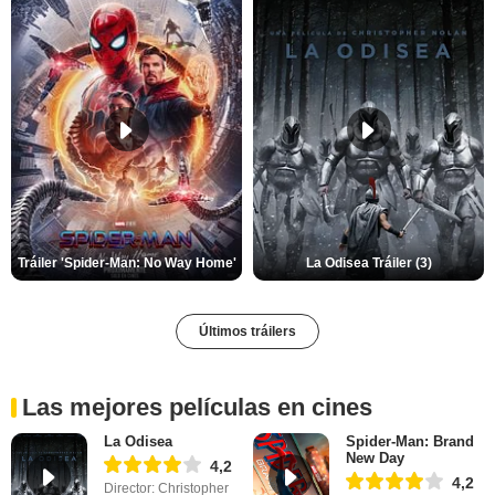
Tráiler 'Spider-Man: No Way Home'
La Odisea Tráiler (3)
Últimos tráilers
Las mejores películas en cines
La Odisea
Spider-Man: Brand
New Day
4,2
4,2
Director: Christopher