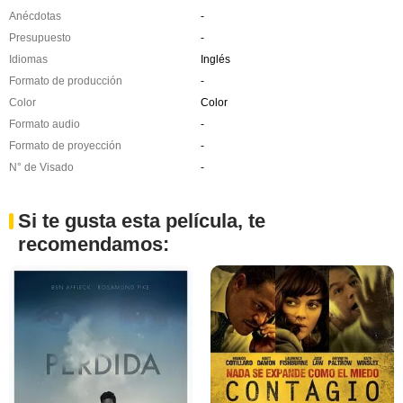
Anécdotas
-
Presupuesto
-
Idiomas
Inglés
Formato de producción
-
Color
Color
Formato audio
-
Formato de proyección
-
N° de Visado
-
Si te gusta esta película, te
recomendamos: