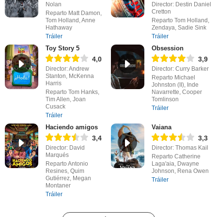
Nolan
Director: Destin Daniel
Cretton
Reparto Matt Damon,
Tom Holland, Anne
Reparto Tom Holland,
Hathaway
Zendaya, Sadie Sink
Tráiler
Tráiler
Toy Story 5
Obsession
4,0
3,9
Director: Andrew
Director: Curry Barker
Stanton, McKenna
Reparto Michael
Harris
Johnston (II), Inde
Reparto Tom Hanks,
Navarrette, Cooper
Tim Allen, Joan
Tomlinson
Cusack
Tráiler
Tráiler
Haciendo amigos
Vaiana
3,4
3,3
Director: David
Director: Thomas Kail
Marqués
Reparto Catherine
Reparto Antonio
Laga'aia, Dwayne
Resines, Quim
Johnson, Rena Owen
Gutiérrez, Megan
Tráiler
Montaner
Tráiler