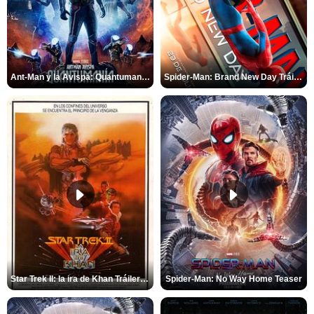
Ant-Man y la Avispa: Quantumanía Tráiler (2)
Spider-Man: Brand New Day Tráiler (3)
Star Trek II: la ira de Khan Tráiler VO
Spider-Man: No Way Home Teaser